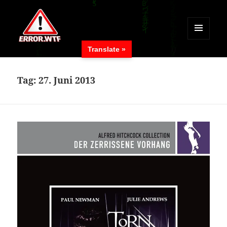
MENÜ
Translate »
UND
ERROR.WTF
WIDGETS
Tag:
27. Juni 2013