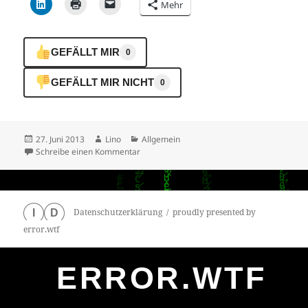
Mehr
GEFÄLLT MIR
0
GEFÄLLT MIR NICHT
0
Veröffentlicht
Autor
Kategorien
27. Juni 2013
Lino
Allgemein
am
zu
Schreibe einen Kommentar
Datenschutzerklärung
proudly presented by
I
D
error.wtf
ERROR.WTF
0
particles