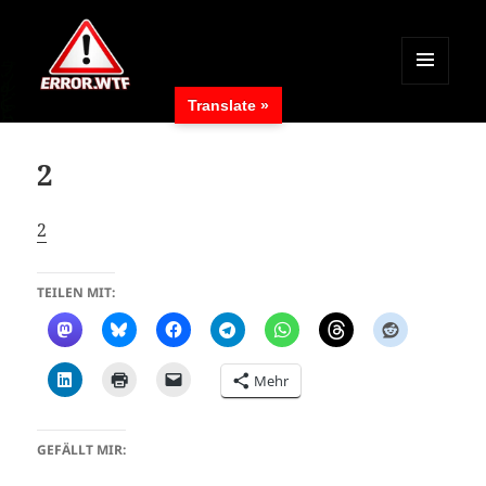
MENÜ
Translate »
UND
ERROR.WTF
WIDGETS
2
2
TEILEN MIT:
Mehr
GEFÄLLT MIR: