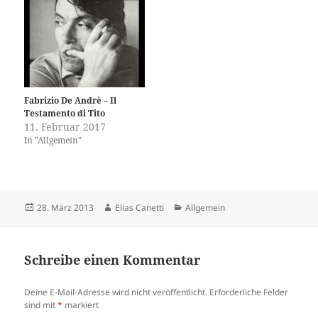
Fabrizio De Andrè – Il
Testamento di Tito
11. Februar 2017
In "Allgemein"
Veröffentlicht
Autor
Kategorien
28. März 2013
Elias Canetti
Allgemein
am
Schreibe einen Kommentar
Deine E-Mail-Adresse wird nicht veröffentlicht.
Erforderliche Felder
sind mit
*
markiert