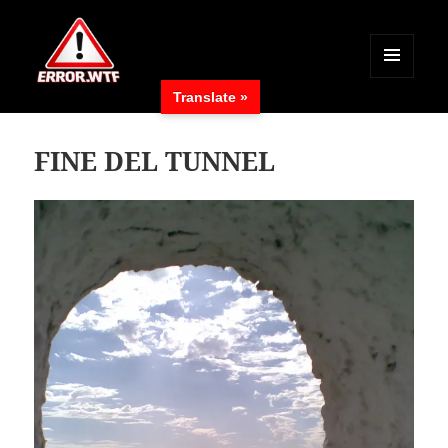
MENÜ
Translate »
UND
ERROR.WTF
WIDGETS
FINE DEL TUNNEL