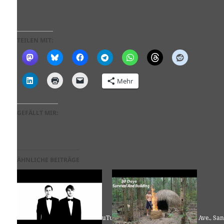
TEILEN MIT:
Mehr
GEFÄLLT MIR:
ÄHNLICHE BEITRÄGE
Für die Nutzung von YouTube (YouTube, LLC, 901 Cherry Ave., San