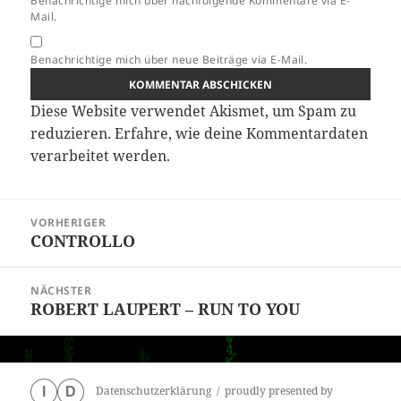
Benachrichtige mich über nachfolgende Kommentare via E-
Mail.
Benachrichtige mich über neue Beiträge via E-Mail.
Diese Website verwendet Akismet, um Spam zu
reduzieren.
Erfahre, wie deine Kommentardaten
verarbeitet werden.
Beitragsnavigation
VORHERIGER
CONTROLLO
Vorheriger
Beitrag:
NÄCHSTER
ROBERT LAUPERT – RUN TO YOU
Nächster
Beitrag:
Datenschutzerklärung
proudly presented by
I
D