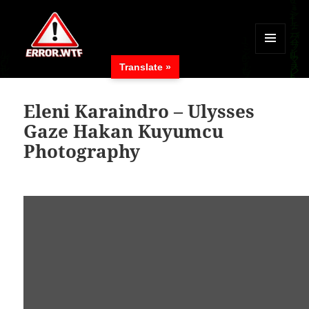
MENÜ
Translate »
UND
ERROR.WTF
WIDGETS
Eleni Karaindro – Ulysses
Gaze Hakan Kuyumcu
Photography