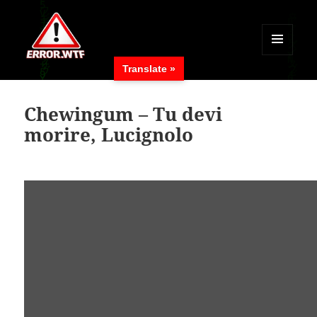
MENÜ
Translate »
UND
ERROR.WTF
WIDGETS
Chewingum – Tu devi
morire, Lucignolo