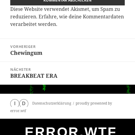
Diese Website verwendet Akismet, um Spam zu
reduzieren.
Erfahre, wie deine Kommentardaten
verarbeitet werden.
Beitragsnavigation
VORHERIGER
Chewingum
Vorheriger
Beitrag:
NÄCHSTER
BREAKBEAT ERA
Nächster
Beitrag:
Datenschutzerklärung
proudly presented by
I
D
error.wtf
ERROR.WTF