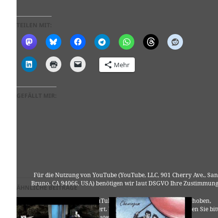
TEILEN MIT:
Mehr
GEFÄLLT MIR:
Für die Nutzung von YouTube (YouTube, LLC, 901 Cherry Ave., San
Bruno, CA 94066, USA) benötigen wir laut DSGVO Ihre Zustimmung
ÄHNLICHE BEITRÄGE
Es werden seitens YouTube personenbezogene Daten erhoben,
verarbeitet und gespeichert. Welche Daten genau entnehmen Sie bit
den Datenschutzbedingungen.