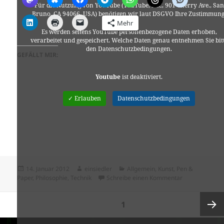
Für die Nutzung von YouTube (YouTube, LLC, 901 Cherry Ave., San
Bruno, CA 94066, USA) benötigen wir laut DSGVO Ihre Zustimmung
Mehr
Es werden seitens YouTube personenbezogene Daten erhoben,
verarbeitet und gespeichert. Welche Daten genau entnehmen Sie bit
den Datenschutzbedingungen.
GEFÄLLT MIR:
Youtube
ist deaktiviert.
✓ Erlauben
Datenschutzbedingungen
Veröffentlicht
Autor
Kategorien
14. Januar 2012
einsiedler
Allgemein
,
Kunst
,
Pen &
am
zu BLINKENLI
Paper
,
Philosophie
,
Technik
Schreibe einen Kommentar
Seitennummerierung
SEITE
1
der
Beiträge