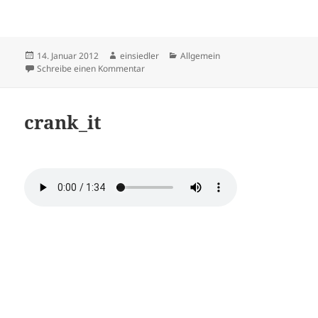
Veröffentlicht
Autor
Kategorien
14. Januar 2012
einsiedler
Allgemein
am
zu BACK
Schreibe einen Kommentar
crank_it