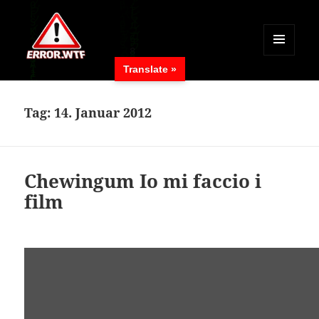
MENÜ
Translate »
UND
ERROR.WTF
WIDGETS
Tag:
14. Januar 2012
Chewingum Io mi faccio i
film