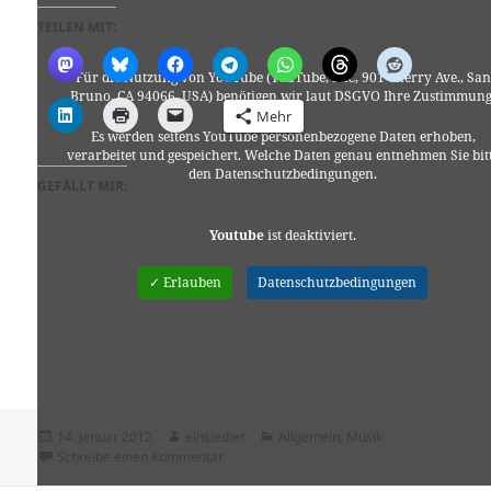
TEILEN MIT:
Für die Nutzung von YouTube (YouTube, LLC, 901 Cherry Ave., San
Bruno, CA 94066, USA) benötigen wir laut DSGVO Ihre Zustimmung
Mehr
Es werden seitens YouTube personenbezogene Daten erhoben,
verarbeitet und gespeichert. Welche Daten genau entnehmen Sie bit
den Datenschutzbedingungen.
GEFÄLLT MIR:
Youtube
ist deaktiviert.
✓ Erlauben
Datenschutzbedingungen
Veröffentlicht
Autor
Kategorien
14. Januar 2012
einsiedler
Allgemein
,
Musik
am
zu TRIUMPHANT YOUTH
Schreibe einen Kommentar