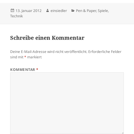
Veröffentlicht
Autor
Kategorien
13. Januar 2012
einsiedler
Pen & Paper
,
Spiele
,
am
Technik
Schreibe einen Kommentar
Deine E-Mail-Adresse wird nicht veröffentlicht.
Erforderliche Felder
sind mit
*
markiert
KOMMENTAR
*