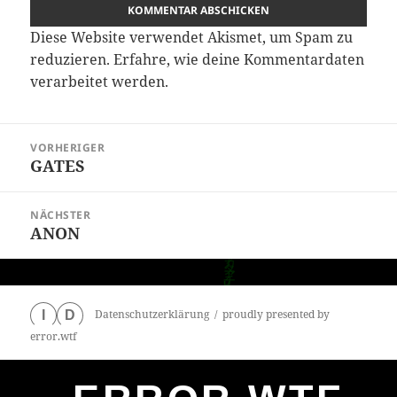
Diese Website verwendet Akismet, um Spam zu
reduzieren.
Erfahre, wie deine Kommentardaten
verarbeitet werden.
Beitragsnavigation
VORHERIGER
GATES
Vorheriger
Beitrag:
NÄCHSTER
ANON
Nächster
Beitrag:
Datenschutzerklärung
proudly presented by
I
D
error.wtf