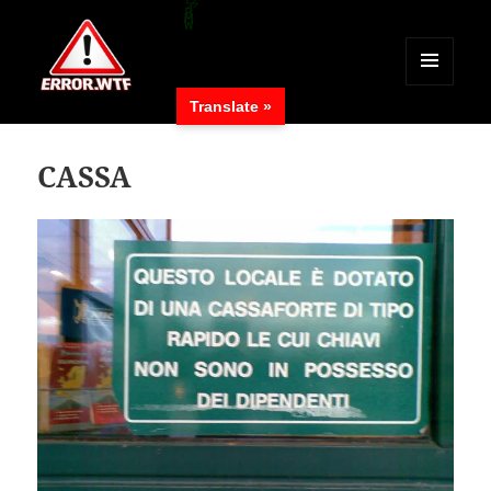
MENÜ
Translate »
UND
ERROR.WTF
WIDGETS
CASSA