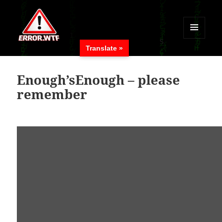
MENÜ
Translate »
UND
ERROR.WTF
WIDGETS
Enough’sEnough – please
remember