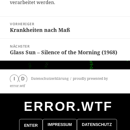
verarbeitet werden.
Beitragsnavigation
VORHERIGER
Krankheiten nach Maß
Vorheriger
Beitrag:
NÄCHSTER
Glass Sun – Silence of the Morning (1968)
Nächster
Beitrag:
Datenschutzerklärung
proudly presented by
I
D
error.wtf
ERROR.WTF
0
particles
IMPRESSUM
DATENSCHUTZ
ENTER