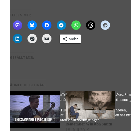
TEILEN MIT:
Mehr
GEFÄLLT MIR:
ÄHNLICHE BEITRÄGE
Für die Nutzung von YouTube (YouTube, LLC, 901 Cherry Ave., San
Bruno, CA 94066, USA) benötigen wir laut DSGVO Ihre Zustimmung
Es werden seitens YouTube personenbezogene Daten erhoben,
verarbeitet und gespeichert. Welche Daten genau entnehmen Sie bit
den Datenschutzbedingungen.
Remember Winston Smith
18. Juli 2019