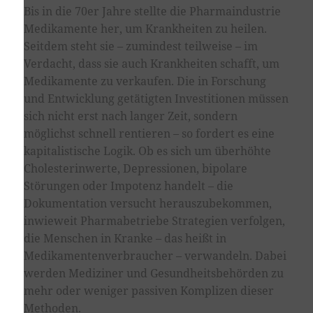
Bis in die 70er Jahre stellte die Pharmaindustrie
Medikamente her, um Krankheiten zu heilen.
Seitdem steht sie – zumindest teilweise – im
Verdacht, dass sie auch Krankheiten schafft, um
Medikamente zu verkaufen. Die in Forschung
und Entwicklung getätigten Investitionen müssen
sich nicht erst nach langer Zeit, sondern
möglichst schnell rentieren – so fordert es eine
kapitalistische Logik. Ob es sich um überhöhte
Cholesterinwerte, Depressionen, bipolare
Störungen oder Impotenz handelt – die
Dokumentation versucht herauszubekommen,
inwieweit Pharmabetriebe Strategien verfolgen,
die Menschen in Kranke – das heißt in
Medikamentenverbraucher – verwandeln. Dabei
werden Mediziner und Gesundheitsbehörden zu
mehr oder weniger passiven Komplizen dieser
Methoden.