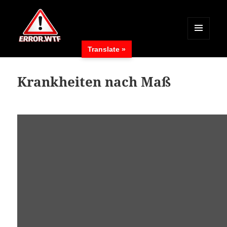
MENÜ
Translate »
UND
ERROR.WTF
WIDGETS
Krankheiten nach Maß