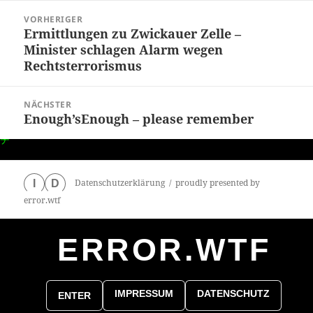
Beitragsnavigation
VORHERIGER
Ermittlungen zu Zwickauer Zelle –
Vorheriger
Minister schlagen Alarm wegen
Beitrag:
Rechtsterrorismus
NÄCHSTER
Enough’sEnough – please remember
Nächster
Beitrag:
Datenschutzerklärung
proudly presented by
I
D
error.wtf
ERROR.WTF
0
particles
IMPRESSUM
DATENSCHUTZ
ENTER