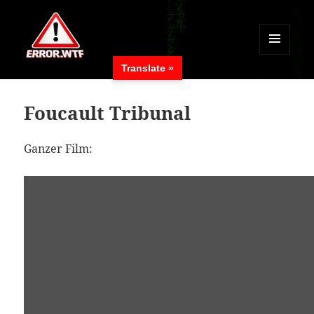
MENÜ
Translate »
UND
ERROR.WTF
WIDGETS
Foucault Tribunal
Ganzer Film: