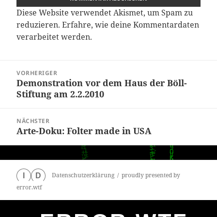
Diese Website verwendet Akismet, um Spam zu
reduzieren.
Erfahre, wie deine Kommentardaten
verarbeitet werden.
Beitragsnavigation
VORHERIGER
Demonstration vor dem Haus der Böll-
Vorheriger
Stiftung am 2.2.2010
Beitrag:
NÄCHSTER
Arte-Doku: Folter made in USA
Nächster
Beitrag:
Datenschutzerklärung
proudly presented by
I
D
error.wtf