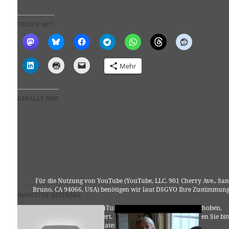
TEILEN MIT:
Mehr
GEFÄLLT MIR:
Für die Nutzung von YouTube (YouTube, LLC, 901 Cherry Ave., San
Bruno, CA 94066, USA) benötigen wir laut DSGVO Ihre Zustimmung
ÄHNLICHE BEITRÄGE
Es werden seitens YouTube personenbezogene Daten erhoben,
verarbeitet und gespeichert. Welche Daten genau entnehmen Sie bit
den Datenschutzbedingungen.