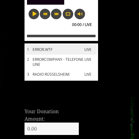
00:00 / LIVE
1
ERROR.WTF
LIVE
2
ERRORCOMPANY - TELEFONE
LIVE
LINE
3
RADIO RÜSSELSHEIM
LIVE
Your Donation
Amount: