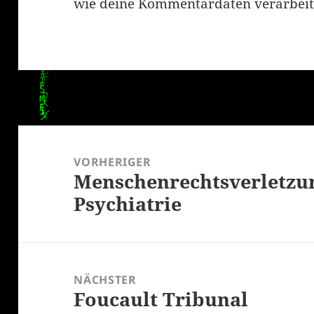
wie deine Kommentardaten verarbeit
Beitragsnavigation
VORHERIGER
Menschenrechtsverletzun
Vorheriger
Psychiatrie
Beitrag:
NÄCHSTER
Foucault Tribunal
Nächster