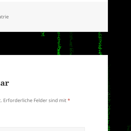
rien
atrie
tar
.
Erforderliche Felder sind mit
*