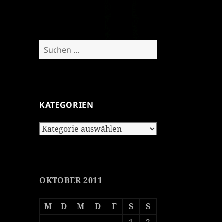
Suchen
nach:
KATEGORIEN
Kategorien
OKTOBER 2011
M
D
M
D
F
S
S
1
2