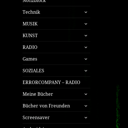
Notizblock
untermenü
Technik
öffnen
untermenü
MUSIK
öffnen
untermenü
KUNST
öffnen
untermenü
RADIO
öffnen
untermenü
Games
öffnen
untermenü
SOZIALES
öffnen
ERRORCOMPANY – RADIO
untermenü
Meine Bücher
öffnen
untermenü
Bücher von Freunden
öffnen
untermenü
Screensaver
öffnen