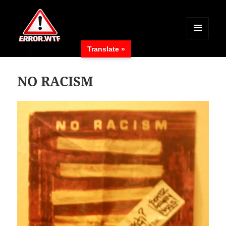
MENÜ
Translate »
UND
ERROR.WTF
WIDGETS
NO RACISM