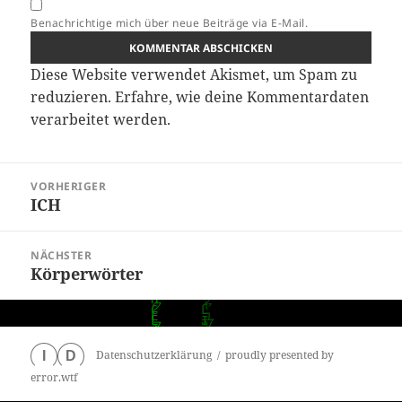
Benachrichtige mich über neue Beiträge via E-Mail.
Diese Website verwendet Akismet, um Spam zu
reduzieren.
Erfahre, wie deine Kommentardaten
verarbeitet werden.
Beitragsnavigation
VORHERIGER
ICH
Vorheriger
Beitrag:
NÄCHSTER
Körperwörter
Nächster
Beitrag:
Datenschutzerklärung
proudly presented by
I
D
error.wtf