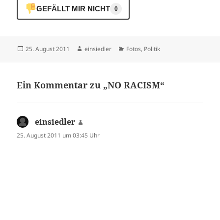
GEFÄLLT MIR NICHT
0
Veröffentlicht
Autor
Kategorien
25. August 2011
einsiedler
Fotos
,
Politik
am
Ein Kommentar zu „NO RACISM“
einsiedler
sagt:
25. August 2011 um 03:45 Uhr