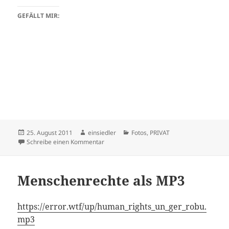
GEFÄLLT MIR:
Veröffentlicht
Autor
Kategorien
25. August 2011
einsiedler
Fotos
,
PRIVAT
am
zu ICH
Schreibe einen Kommentar
Menschenrechte als MP3
https://error.wtf/up/human_rights_un_ger_robu.
mp3