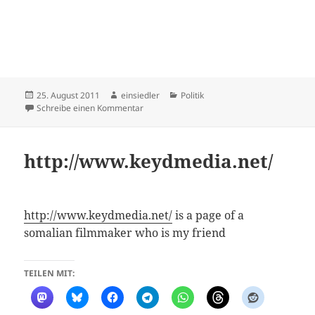
Veröffentlicht
Autor
Kategorien
25. August 2011
einsiedler
Politik
am
zu Apell von Pro Asyl gegen die unmenschli
Schreibe einen Kommentar
http://www.keydmedia.net/
http://www.keydmedia.net/
is a page of a
somalian filmmaker who is my friend
TEILEN MIT: