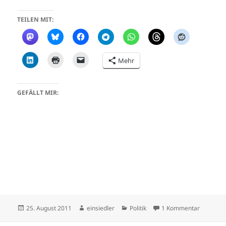
TEILEN MIT:
Mehr
GEFÄLLT MIR:
Veröffentlicht
Autor
Kategorien
zu Mensc
25. August 2011
einsiedler
Politik
1 Kommentar
am