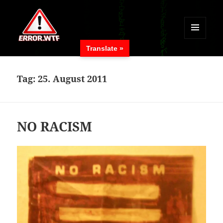
MENÜ
Translate »
UND
ERROR.WTF
WIDGETS
Tag:
25. August 2011
NO RACISM