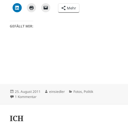
Mehr
GEFÄLLT MIR:
Veröffentlicht
Autor
Kategorien
25. August 2011
einsiedler
Fotos
,
Politik
am
zu NO RACISM
1 Kommentar
ICH