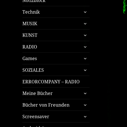
Notizblock
untermenü
Technik
öffnen
untermenü
MUSIK
öffnen
untermenü
KUNST
öffnen
untermenü
RADIO
öffnen
untermenü
Games
öffnen
untermenü
SOZIALES
öffnen
ERRORCOMPANY – RADIO
untermenü
Meine Bücher
öffnen
untermenü
Bücher von Freunden
öffnen
untermenü
Screensaver
öffnen