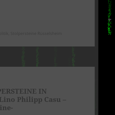
ien
litik
,
Stolpersteine Rüsselsheim
PERSTEINE IN
ino Philipp Casu –
ine-