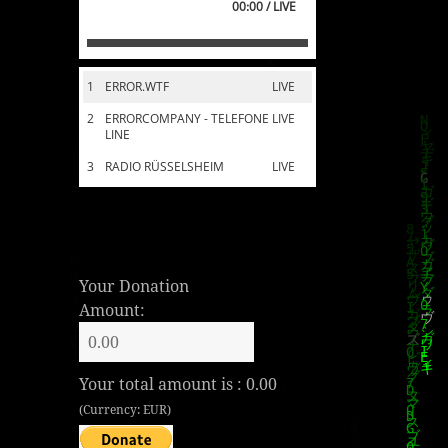
00:00 / LIVE
1
ERROR.WTF
LIVE
2
ERRORCOMPANY - TELEFONE
LIVE
LINE
3
RADIO RÜSSELSHEIM
LIVE
Your Donation
Amount:
Your total amount is :
0.00
(Currency: EUR)