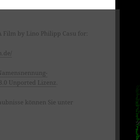
ilm by Lino Philipp Casu for:
m.de/
Namensnennung-
3.0 Unported Lizenz
.
aubnisse können Sie unter