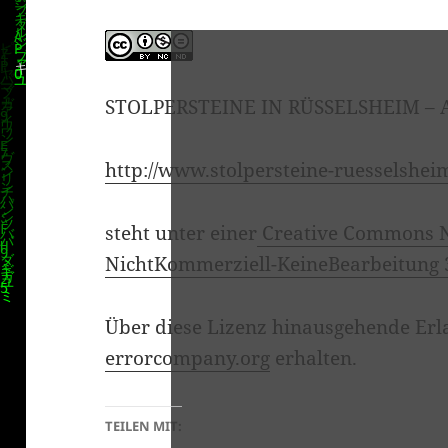
STOLPERSTEINE IN RÜSSELSHEIM – A F
http://www.stolpersteine-ruesselshei
steht unter einer
Creative Commons 
NichtKommerziell-KeineBearbeitung 
Über diese Lizenz hinausgehende Erl
errorcompany.org
erhalten.
TEILEN MIT: