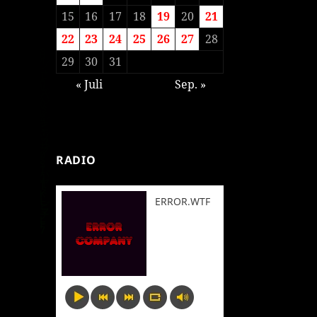
15
16
17
18
19
20
21
22
23
24
25
26
27
28
29
30
31
« Juli
Sep. »
RADIO
ERROR.WTF