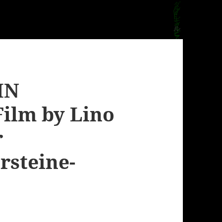
IN
ilm by Lino
r
rsteine-