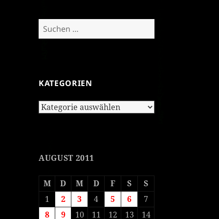
Suchen
nach:
KATEGORIEN
Kategorien
AUGUST 2011
M
D
M
D
F
S
S
1
2
3
4
5
6
7
8
9
10
11
12
13
14