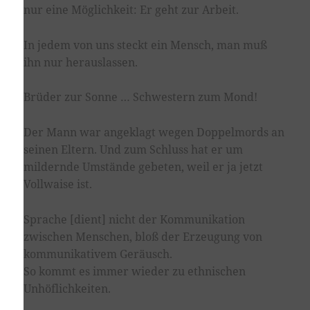
nur eine Möglichkeit: Er geht zur Arbeit.
In jedem von uns steckt ein Mensch, man muß
ihn nur herauslassen.
Brüder zur Sonne … Schwestern zum Mond!
Der Mann war angeklagt wegen Doppelmords an
seinen Eltern. Und zum Schluss hat er um
mildernde Umstände gebeten, weil er ja jetzt
Vollwaise ist.
Sprache [dient] nicht der Kommunikation
zwischen Menschen, bloß der Erzeugung von
kommunikativem Geräusch.
So kommt es immer wieder zu ethnischen
Unhöflichkeiten.