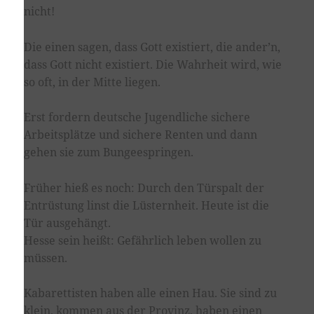
nicht!
Die einen sagen, dass Gott existiert, die ander’n,
dass Gott nicht existiert. Die Wahrheit wird, wie
so oft, in der Mitte liegen.
Erst fordern deutsche Jugendliche sichere
Arbeitsplätze und sichere Renten und dann
gehen sie zum Bungeespringen.
Früher hieß es noch: Durch den Türspalt der
Entrüstung linst die Lüsternheit. Heute ist die
Tür ausgehängt.
Hesse sein heißt: Gefährlich leben wollen zu
müssen.
Kabarettisten haben alle einen Hau. Sie sind zu
klein, kommen aus der Provinz, haben einen