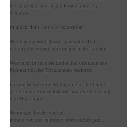
Sprachfehler oder irgendeinen anderen
Schaden.
Unglück, dein Name ist Scharping
Wenn ich wüsste, dass es nach dem Tod
weitergeht, würde ich erst gar nicht sterben.
Wer mich bitterböse findet, hat offenbar den
Kontakt mit der Wirklichkeit verloren.
Europa ist wie eine Wohngemeinschaft. Jeder
greift in die Haushaltskasse, aber keiner bringt
den Müll runter.
Wenn alle Stricke reißen,
können wir uns ja immer noch aufhängen…