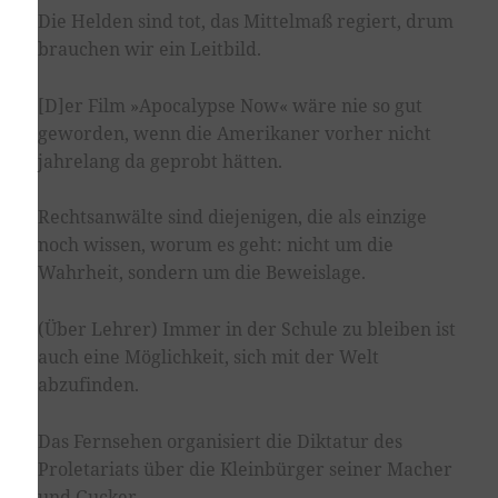
Die Helden sind tot, das Mittelmaß regiert, drum
brauchen wir ein Leitbild.
[D]er Film »Apocalypse Now« wäre nie so gut
geworden, wenn die Amerikaner vorher nicht
jahrelang da geprobt hätten.
Rechtsanwälte sind diejenigen, die als einzige
noch wissen, worum es geht: nicht um die
Wahrheit, sondern um die Beweislage.
(Über Lehrer) Immer in der Schule zu bleiben ist
auch eine Möglichkeit, sich mit der Welt
abzufinden.
Das Fernsehen organisiert die Diktatur des
Proletariats über die Kleinbürger seiner Macher
und Gucker.