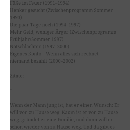
Füße im Feuer (1991–1994)
Henker gesucht (Zwischenprogramm Sommer
1993)
Die paar Tage noch (1994–1997)
Mehr Geld, weniger Ärger (Zwischenprogramm
Frühjahr/Sommer 1997)
Notschlachten (1997–2000)
Eigenes Konto – Wenn alles sich rechnet +
niemand bezahlt (2000–2002)
Zitate:
“
Wenn der Mann jung ist, hat er einen Wunsch: Er
will von zu Hause weg. Kaum ist er von zu Hause
weg, gründet er eine Familie, und dann will er
schon wieder von zu Hause weg. Und da gibt es