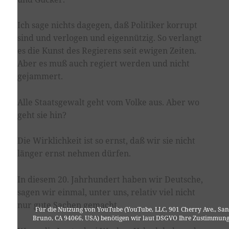
Ich sage nichts dagegen, daß Politiker korrupt
sind und verlogen und eigennützig. So verlangt
es die Kunst des Regierens seit ewigen Zeiten.
Aber es muß auch regiert werden und nicht
gejammert.
Alle Staatsgewalt geht vom Volke aus. Aber wo
geht sie hin?
Die Wirklichkeit ist so ernst, daß wir sie nicht
länger ernst nehmen dürfen.
In diesem 20. Jahrhundert haben wir Deutsche,
sagen wir einmal, unter uns, relativ viel nicht
nur gute Sachen gemacht.
Für die Nutzung von YouTube (YouTube, LLC, 901 Cherry Ave., San
Bruno, CA 94066, USA) benötigen wir laut DSGVO Ihre Zustimmung