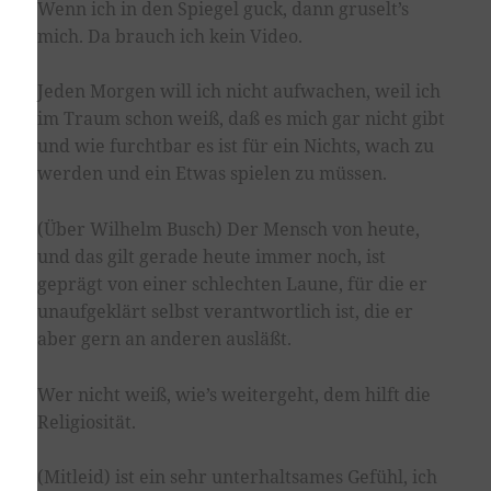
Wenn ich in den Spiegel guck, dann gruselt’s
mich. Da brauch ich kein Video.
Jeden Morgen will ich nicht aufwachen, weil ich
im Traum schon weiß, daß es mich gar nicht gibt
und wie furchtbar es ist für ein Nichts, wach zu
werden und ein Etwas spielen zu müssen.
(Über Wilhelm Busch) Der Mensch von heute,
und das gilt gerade heute immer noch, ist
geprägt von einer schlechten Laune, für die er
unaufgeklärt selbst verantwortlich ist, die er
aber gern an anderen ausläßt.
Wer nicht weiß, wie’s weitergeht, dem hilft die
Religiosität.
(Mitleid) ist ein sehr unterhaltsames Gefühl, ich