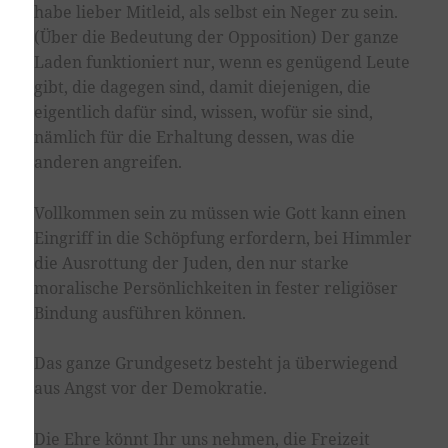
habe lieber Mitleid, als selbst ein Neger zu sein.
(Über die Bedeutung der Opposition) Der ganze
Laden funktioniert nur, wenn es genügend Leute
gibt, die dagegen sind, damit diejenigen, die
eigentlich dafür sind, wissen, wofür sie sind,
nämlich für die Erhaltung dessen, was die
anderen angreifen.
Vollkommen sein zu müssen wie Gott kann einen
Eingriff in die Schöpfung erfordern, bei Himmler
die Ausrottung der Juden, den nur starke
moralische Persönlichkeiten in fester religiöser
Bindung ausführen können.
Das ganze Grundgesetz besteht ja überwiegend
aus Angst vor der Demokratie.
Die Ehre könnt Ihr uns nehmen, die Freizeit