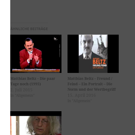
ÄHNLICHE BEITRÄGE
Matthias Beltz – Die paar
Matthias Beltz – Freund /
Tage noch (1995)
Feind – Ein Portrait – Die
2. Juli 2015
Norm und der Wertbegriff
15. April 2016
In "Allgemein"
In "Allgemein"