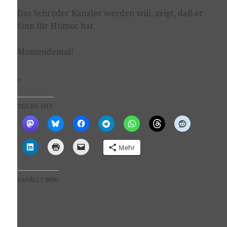
Das Schröder Kanzler werden will, zeigt, daß er
Sinn für Humor hat.
Momendemal!
„
TEILEN MIT:
Mehr
GEFÄLLT MIR: