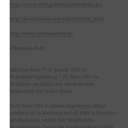
https://error.wtf/up/Matthias%20Beltz.doc
http://de.wikipedia.org/wiki/Matthias_Beltz
http://www.matthiasbeltz.de/
Matthias Beltz (* 31. Januar 1945 in
Wohnfeld/Vogelsberg; † 27. März 2002 in
Frankfurt am Main) war ein deutscher
Kabarettist und freier Autor.
Nach dem 1964 in Gießen abgelegten Abitur
studierte er in Marburg und ab 1968 in Frankfurt
am Main Jura, wurde hier Mitglied des
Sozialistischer Deutscher Studentenbund (SDS),