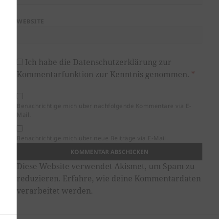
WEBSITE
Ich habe die
Datenschutzerklärung
zur
Kommentarfunktion zur Kenntnis genommen.
*
Benachrichtige mich über nachfolgende Kommentare via E-
Mail.
Benachrichtige mich über neue Beiträge via E-Mail.
Diese Website verwendet Akismet, um Spam zu
reduzieren.
Erfahre, wie deine Kommentardaten
verarbeitet werden.