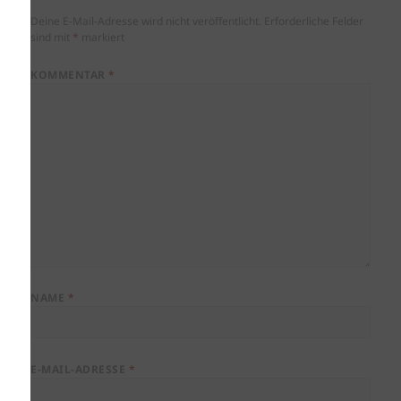
Deine E-Mail-Adresse wird nicht veröffentlicht.
Erforderliche Felder
sind mit
*
markiert
KOMMENTAR
*
NAME
*
E-MAIL-ADRESSE
*