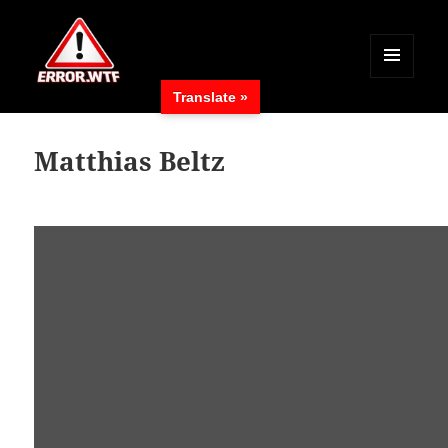
MENÜ
Translate »
UND
ERROR.WTF
WIDGETS
Matthias Beltz