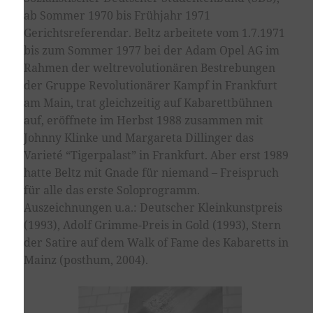
ab Sommer 1970 bis Frühjahr 1971
Gerichtsreferendar. Beltz arbeitete vom 1.7.1971
bis zum Sommer 1977 bei der Adam Opel AG im
Rahmen der weltrevolutionären Bestrebungen
der Gruppe Revolutionärer Kampf in Frankfurt
am Main, trat gleichzeitig auf Kabarettbühnen
auf, eröffnete im Herbst 1988 zusammen mit
Johnny Klinke und Margareta Dillinger das
Varieté “Tigerpalast” in Frankfurt. Aber erst 1989
hatte Beltz mit Gnade für niemand – Freispruch
für alle das erste Soloprogramm.
Auszeichnungen u.a.: Deutscher Kleinkunstpreis
(1993), Adolf Grimme-Preis in Gold (1993), Stern
der Satire auf dem Walk of Fame des Kabaretts in
Mainz (posthum, 2004).