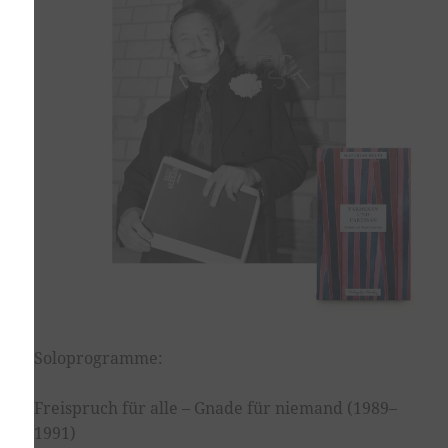
Soloprogramme:
Freispruch für alle – Gnade für niemand (1989–
1991)