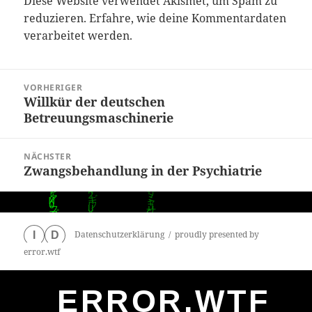
Diese Website verwendet Akismet, um Spam zu
reduzieren.
Erfahre, wie deine Kommentardaten
verarbeitet werden.
Beitragsnavigation
VORHERIGER
Willkür der deutschen
Vorheriger
Betreuungsmaschinerie
Beitrag:
NÄCHSTER
Zwangsbehandlung in der Psychiatrie
Nächster
Beitrag:
Datenschutzerklärung
proudly presented by
I
D
error.wtf
ERROR.WTF
0
particles