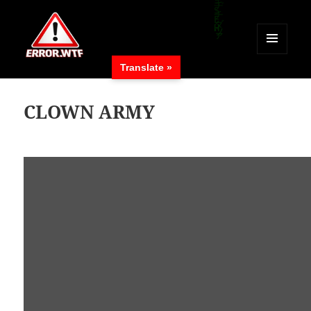
MENÜ
Translate »
UND
ERROR.WTF
WIDGETS
CLOWN ARMY