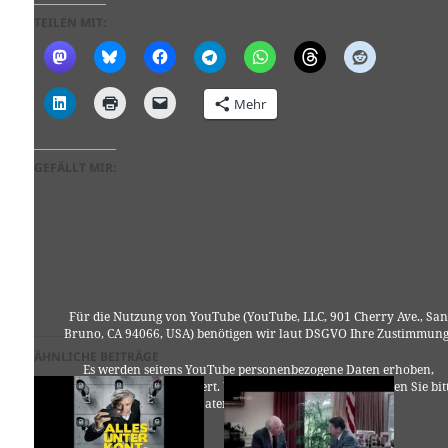
TEILEN MIT:
Mehr
GEFÄLLT MIR:
Für die Nutzung von YouTube (YouTube, LLC, 901 Cherry Ave., San
Bruno, CA 94066, USA) benötigen wir laut DSGVO Ihre Zustimmung
ÄHNLICHE BEITRÄGE
Es werden seitens YouTube personenbezogene Daten erhoben,
verarbeitet und gespeichert. Welche Daten genau entnehmen Sie bit
den Datenschutzbedingungen.