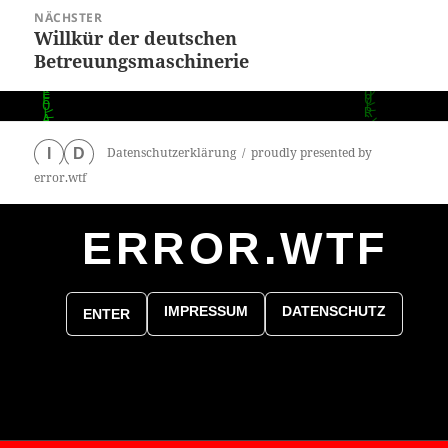
NÄCHSTER
Willkür der deutschen
Nächster
Betreuungsmaschinerie
Beitrag:
Datenschutzerklärung
proudly presented by
I
D
error.wtf
ERROR.WTF
0
particles
IMPRESSUM
DATENSCHUTZ
ENTER