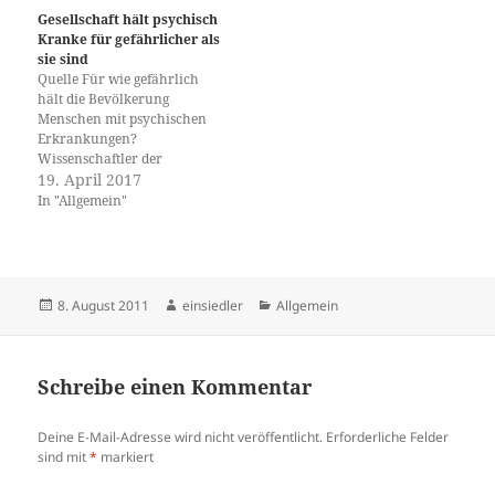
Gesellschaft hält psychisch
Kranke für gefährlicher als
sie sind
Quelle Für wie gefährlich
hält die Bevölkerung
Menschen mit psychischen
Erkrankungen?
Wissenschaftler der
Universität Basel und der
19. April 2017
Universitären
In "Allgemein"
Psychiatrischen Kliniken
Basel haben untersucht,
welche Faktoren die soziale
Stigmatisierung beeinflussen.
Die Fachzeitschrift «Scientific
Veröffentlicht
Autor
Kategorien
8. August 2011
einsiedler
Allgemein
Reports» hat die Resultate
am
veröffentlicht. Menschen mit
psychischen Krankheiten
leiden unter starker sozialer
Schreibe einen Kommentar
Stigmatisierung. Zusätzlich
zu den eigentlichen…
Deine E-Mail-Adresse wird nicht veröffentlicht.
Erforderliche Felder
sind mit
*
markiert