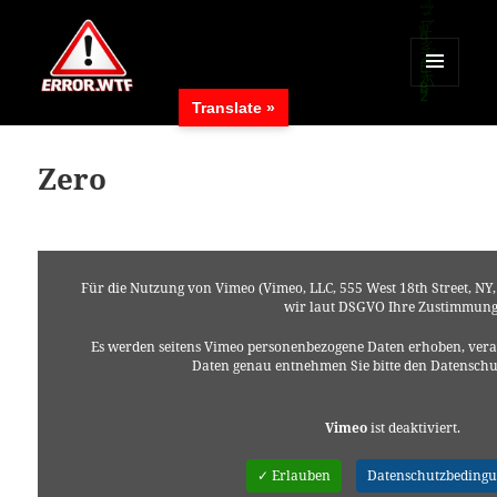
MENÜ
Translate »
UND
ERROR.WTF
WIDGETS
Zero
Für die Nutzung von Vimeo (Vimeo, LLC, 555 West 18th Street, NY
wir laut DSGVO Ihre Zustimmung
Es werden seitens Vimeo personenbezogene Daten erhoben, verar
Daten genau entnehmen Sie bitte den Datensch
Vimeo
ist deaktiviert.
✓ Erlauben
Datenschutzbeding