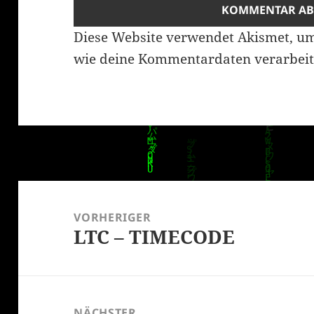
Diese Website verwendet Akismet, u
wie deine Kommentardaten verarbeit
Beitragsnavigation
VORHERIGER
LTC – TIMECODE
Vorheriger
Beitrag:
NÄCHSTER