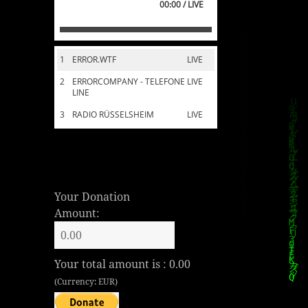
00:00 / LIVE
1
ERROR.WTF
LIVE
2
ERRORCOMPANY - TELEFONE
LIVE
LINE
3
RADIO RÜSSELSHEIM
LIVE
Your Donation
Amount:
Your total amount is :
0.00
(Currency: EUR)