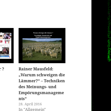
r ?
Rainer Mausfeld:
„Warum schweigen die
Lämmer?“ – Techniken
des Meinungs- und
Empörungsmanageme
nts“
28. April 2016
In "Allgemein"