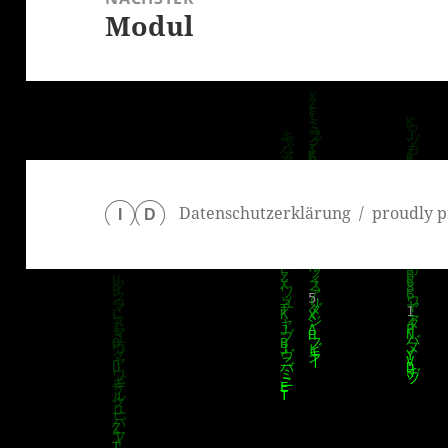
Modul
Nächster
Beitrag:
Datenschutzerklärung
proudly p
I
D