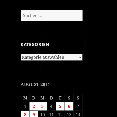
Suchen
nach:
KATEGORIEN
Kategorien
AUGUST 2011
M
D
M
D
F
S
S
1
2
3
4
5
6
7
8
9
10
11
12
13
14