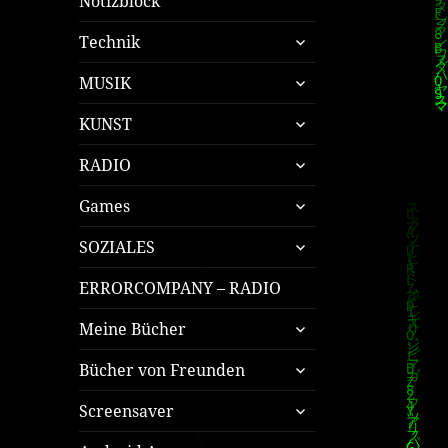
Notizblock
untermenü
Technik
öffnen
untermenü
MUSIK
öffnen
untermenü
KUNST
öffnen
untermenü
RADIO
öffnen
untermenü
Games
öffnen
untermenü
SOZIALES
öffnen
ERRORCOMPANY – RADIO
untermenü
Meine Bücher
öffnen
untermenü
Bücher von Freunden
öffnen
untermenü
Screensaver
öffnen