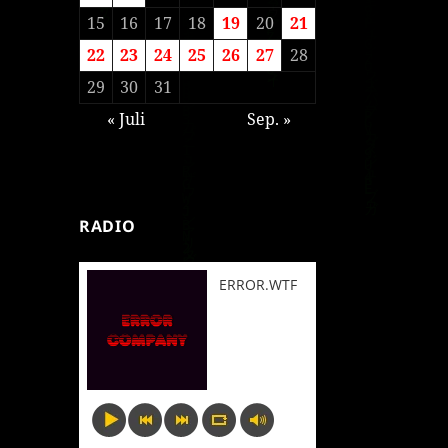
15
16
17
18
19
20
21
22
23
24
25
26
27
28
29
30
31
« Juli
Sep. »
RADIO
ERROR.WTF