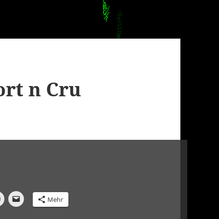
ort n Cru
Mehr