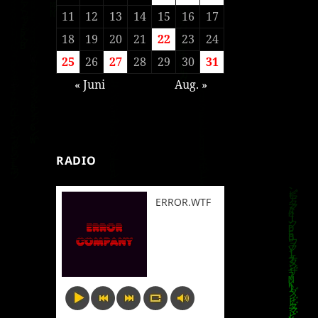
11
12
13
14
15
16
17
18
19
20
21
22
23
24
25
26
27
28
29
30
31
« Juni
Aug. »
RADIO
ERROR.WTF