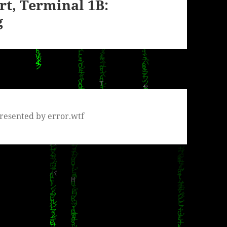
rt, Terminal 1B:
g
resented by error.wtf