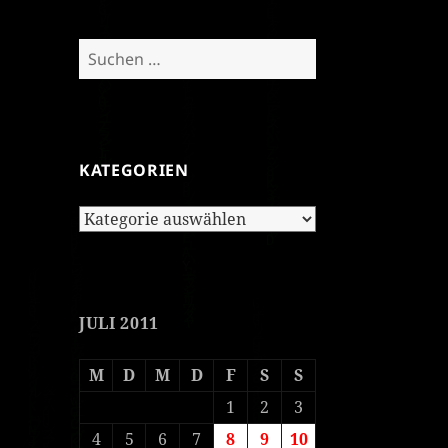
Suchen
nach:
KATEGORIEN
Kategorien
JULI 2011
M
D
M
D
F
S
S
1
2
3
4
5
6
7
8
9
10