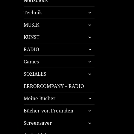
Notizblock
untermenü
Technik
öffnen
untermenü
MUSIK
öffnen
untermenü
KUNST
öffnen
untermenü
RADIO
öffnen
untermenü
Games
öffnen
untermenü
SOZIALES
öffnen
ERRORCOMPANY – RADIO
untermenü
Meine Bücher
öffnen
untermenü
Bücher von Freunden
öffnen
untermenü
Screensaver
öffnen