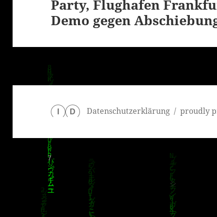
Party, Flughafen Frankfu
Nächster
Demo gegen Abschiebun
Beitrag:
Datenschutzerklärung
proudly p
I
D