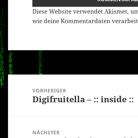
Diese Website verwendet Akismet, u
wie deine Kommentardaten verarbeit
Beitragsnavigation
VORHERIGER
Digifruitella – :: inside ::
Vorheriger
Beitrag:
NÄCHSTER