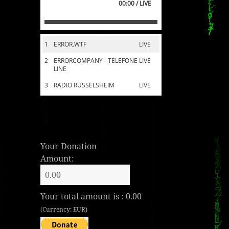
00:00 / LIVE
1
ERROR.WTF
LIVE
2
ERRORCOMPANY - TELEFONE
LIVE
LINE
3
RADIO RÜSSELSHEIM
LIVE
Your Donation
Amount:
Your total amount is :
0.00
(Currency: EUR)