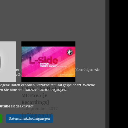
C, 901 Cherry Ave., San Bruno, CA 94066, USA) benötigen wir
DSGVO Ihre Zustimmung.
ogene Daten erhoben, verarbeitet und gespeichert. Welche
L-Side – So High feat.
n Sie bitte den Datenschutzbedingungen.
MC Fava [V
Recordings]
utube
ist deaktiviert.
4. September 2017
In "Allgemein"
Datenschutzbedingungen