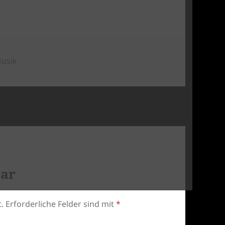
usik
tar
.
Erforderliche Felder sind mit
*