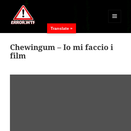
MENÜ
Translate »
UND
ERROR.WTF
WIDGETS
Chewingum – Io mi faccio i
film