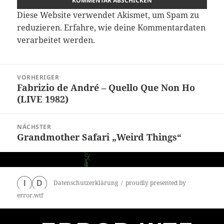
Diese Website verwendet Akismet, um Spam zu
reduzieren.
Erfahre, wie deine Kommentardaten
verarbeitet werden.
Beitragsnavigation
VORHERIGER
Fabrizio de André – Quello Que Non Ho
Vorheriger
(LIVE 1982)
Beitrag:
NÄCHSTER
Grandmother Safari „Weird Things“
Nächster
Beitrag:
Datenschutzerklärung
proudly presented by
I
D
error.wtf