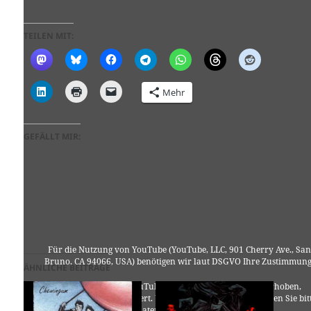
TEILEN MIT:
Mehr
GEFÄLLT MIR:
Für die Nutzung von YouTube (YouTube, LLC, 901 Cherry Ave., San
Bruno, CA 94066, USA) benötigen wir laut DSGVO Ihre Zustimmung
ÄHNLICHE BEITRÄGE
Es werden seitens YouTube personenbezogene Daten erhoben,
verarbeitet und gespeichert. Welche Daten genau entnehmen Sie bit
den Datenschutzbedingungen.