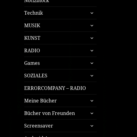
Notizblock
untermenü
Technik
öffnen
untermenü
MUSIK
öffnen
untermenü
KUNST
öffnen
untermenü
RADIO
öffnen
untermenü
Games
öffnen
untermenü
SOZIALES
öffnen
ERRORCOMPANY – RADIO
untermenü
Meine Bücher
öffnen
untermenü
Bücher von Freunden
öffnen
untermenü
Screensaver
öffnen