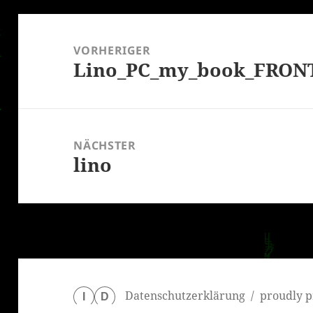
Beitragsnavigation
VORHERIGER
Lino_PC_my_book_FRON
Vorheriger
Beitrag:
NÄCHSTER
lino
Nächster
Beitrag:
Datenschutzerklärung
proudly p
I
D