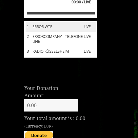
00:00 / LIVE
1
ERROR.WTF
LIVE
2
ERRORCOMPANY - TELEFONE
LIVE
LINE
3
RADIO RÜSSELSHEIM
LIVE
Your Donation
Amount:
Your total amount is :
0.00
(Currency: EUR)