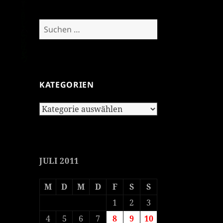
Suchen
nach:
KATEGORIEN
Kategorien
JULI 2011
M
D
M
D
F
S
S
1
2
3
4
5
6
7
8
9
10