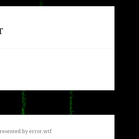
T
resented by error.wtf