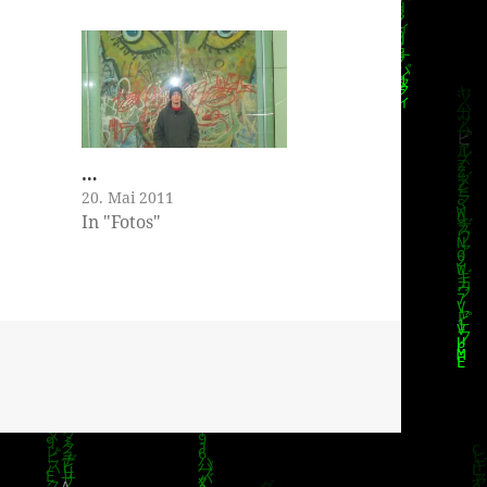
…
20. Mai 2011
In "Fotos"