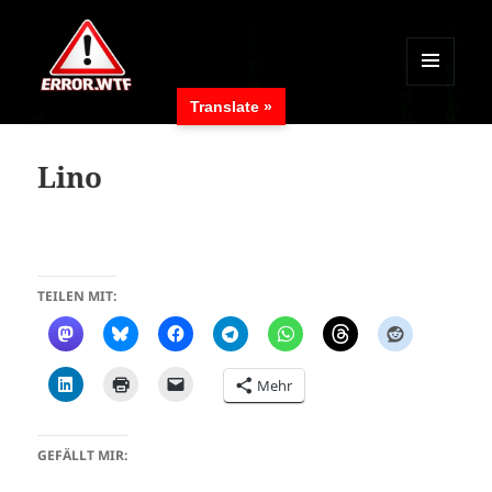
MENÜ
Translate »
UND
ERROR.WTF
WIDGETS
Lino
TEILEN MIT:
Mehr
GEFÄLLT MIR: