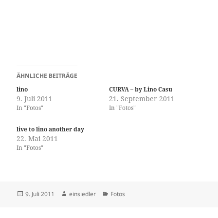
ÄHNLICHE BEITRÄGE
lino
CURVA – by Lino Casu
9. Juli 2011
21. September 2011
In "Fotos"
In "Fotos"
live to lino another day
22. Mai 2011
In "Fotos"
Veröffentlicht
Autor
Kategorien
9. Juli 2011
einsiedler
Fotos
am