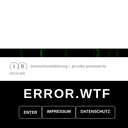
Datenschutzerklärung
proudly presented by
I
D
error.wtf
ERROR.WTF
0
particles
IMPRESSUM
DATENSCHUTZ
ENTER