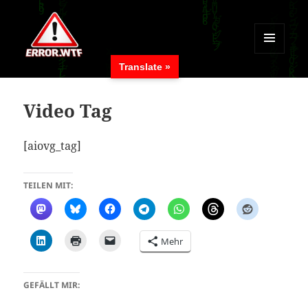
MENÜ
Translate »
UND
ERROR.WTF
WIDGETS
Video Tag
[aiovg_tag]
TEILEN MIT:
Mehr
GEFÄLLT MIR: