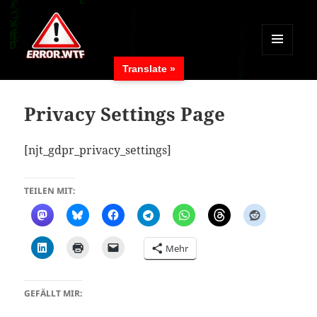
MENÜ
Translate »
UND
ERROR.WTF
WIDGETS
Privacy Settings Page
[njt_gdpr_privacy_settings]
TEILEN MIT:
Mehr
GEFÄLLT MIR: