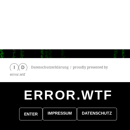
Datenschutzerklärung
proudly presented by
I
D
error.wtf
ERROR.WTF
0
particles
IMPRESSUM
DATENSCHUTZ
ENTER