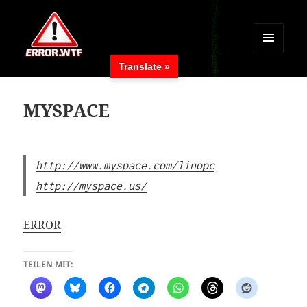
MENÜ
Translate »
UND
ERROR.WTF
WIDGETS
MYSPACE
http://www.myspace.com/linopc
http://myspace.us/
ERROR
TEILEN MIT: