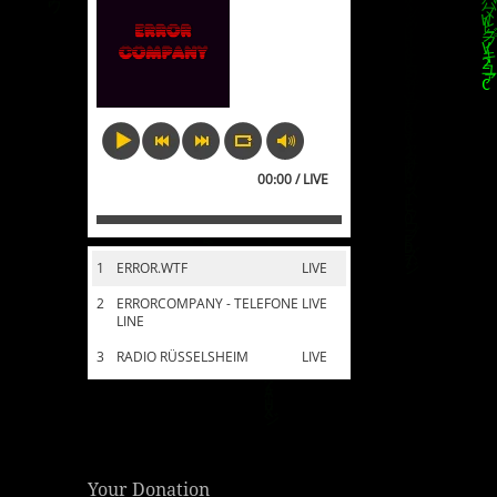
00:00 / LIVE
1
ERROR.WTF
LIVE
2
ERRORCOMPANY - TELEFONE
LIVE
LINE
3
RADIO RÜSSELSHEIM
LIVE
Your Donation