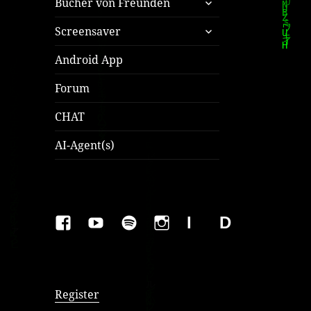
Bücher von Freunden
öffnen
untermenü
Screensaver
öffnen
Android App
Forum
CHAT
AI-Agent(s)
FAKEBOOK
YOUTUBE
SPOTIFY
INSTAGRAM
IMPRESSUM
Datenschutzer
Register