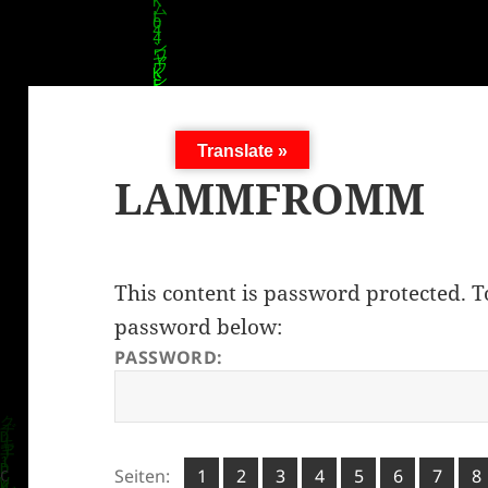
Translate »
LAMMFROMM
This content is password protected. T
password below:
PASSWORD:
Seite
Seite
Seite
Seite
Seite
Seite
Seite
Se
Seiten:
1
2
,
3
,
4
,
5
,
6
,
7
,
8
,