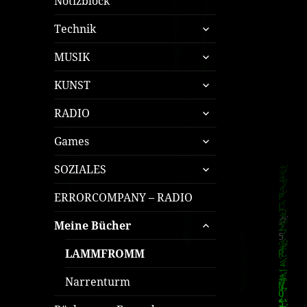
Notizblock
untermenü
Technik
öffnen
untermenü
MUSIK
öffnen
untermenü
KUNST
öffnen
untermenü
RADIO
öffnen
untermenü
Games
öffnen
untermenü
SOZIALES
öffnen
ERRORCOMPANY – RADIO
untermenü
Meine Bücher
öffnen
LAMMFROMM
Narrenturm
untermenü