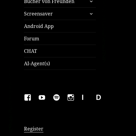
Bücher von Freunden
öffnen
untermenü
Screensaver
öffnen
Android App
Forum
CHAT
AI-Agent(s)
FAKEBOOK
YOUTUBE
SPOTIFY
INSTAGRAM
IMPRESSUM
Datenschutzer
Register