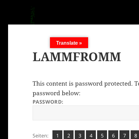
Translate »
LAMMFROMM
This content is password protected. T
password below:
PASSWORD:
Seite
Seite
Seite
Seite
Seite
Seite
Seite
Se
Seiten:
1
2
,
3
,
4
,
5
,
6
,
7
,
8
,