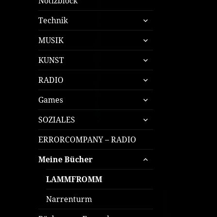
Notizblock
untermenü
Technik
öffnen
untermenü
MUSIK
öffnen
untermenü
KUNST
öffnen
untermenü
RADIO
öffnen
untermenü
Games
öffnen
untermenü
SOZIALES
öffnen
ERRORCOMPANY – RADIO
untermenü
Meine Bücher
öffnen
LAMMFROMM
Narrenturm
untermenü