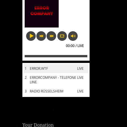
00:00 / LIVE
1
ERROR.WTF
LIVE
2
ERRORCOMPANY - TELEFONE
LIVE
LINE
3
RADIO RÜSSELSHEIM
LIVE
Your Donation