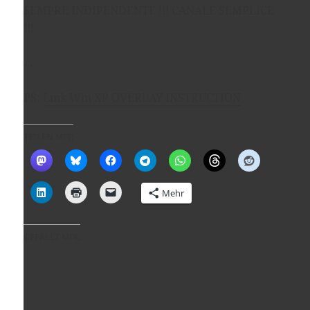
SEMPRE INDIPENDENTE !!! CANALE SEMPLICE
!!!
…
PS:
Link Win XP OVERLAY INSTRUCTION
TEILEN MIT:
Mehr
GEFÄLLT MIR: