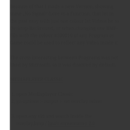
Because of that I made a new Version, showing
some „No Signal“-Love to a Function, that let in
the past easy with just one colour let Videos be as
Desktop-Backround, or when changing one BMP-
File with the colour #100010 of any Program or
Game could be used to reflect any Video inside it.
The cross interacting between Programs was not
liked by Microsoft, so it was disabled by default.
MEDIAPLAYER CLASSIC
open Mediaplayer Classic
go options > output > set overlay mixer
open any vid and watch inside the
overlay.bmp /
lino’s screensaver 2.0