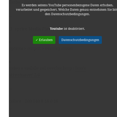
Farbe : 200 240 8 16 0 16
Es werden seitens YouTube personenbezogene Daten erhoben,
verarbeitet und gespeichert. Welche Daten genau entnehmen Sie bit
den Datenschutzbedingungen.
…
aprire Media Player Classico
Youtube
ist deaktiviert.
✓ Erlauben
Datenschutzbedingungen
optioni > output > overlay mixer
video e visibile nel overlay.bmp /
lino’s
screensaver 2.0
…
colore : 200 240 8 16 0 16
…