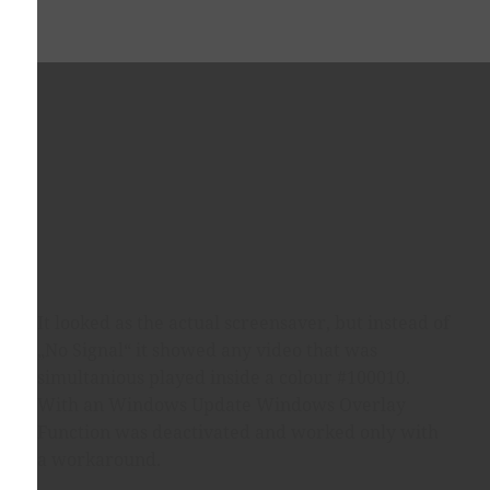
It looked as the actual screensaver, but instead of
„No Signal“ it showed any video that was
simultanious played inside a colour #100010.
With an Windows Update Windows Overlay
Function was deactivated and worked only with
a workaround.