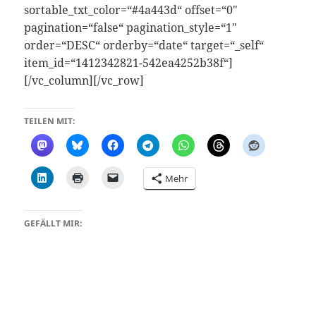
sortable_txt_color=“#4a443d“ offset=“0″
pagination=“false“ pagination_style=“1″
order=“DESC“ orderby=“date“ target=“_self“
item_id=“1412342821-542ea4252b38f“]
[/vc_column][/vc_row]
TEILEN MIT:
Mehr
GEFÄLLT MIR: