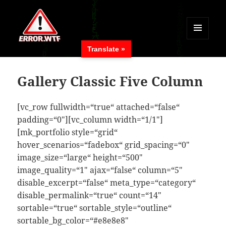
MENÜ
Translate »
UND
ERROR.WTF
WIDGETS
Gallery Classic Five Column
[vc_row fullwidth=“true“ attached=“false“
padding=“0″][vc_column width=“1/1″]
[mk_portfolio style=“grid“
hover_scenarios=“fadebox“ grid_spacing=“0″
image_size=“large“ height=“500″
image_quality=“1″ ajax=“false“ column=“5″
disable_excerpt=“false“ meta_type=“category“
disable_permalink=“true“ count=“14″
sortable=“true“ sortable_style=“outline“
sortable_bg_color=“#e8e8e8″