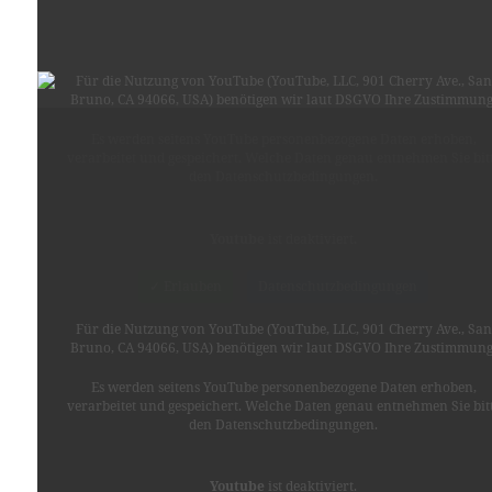
Für die Nutzung von YouTube (YouTube, LLC, 901 Cherry Ave., San
Bruno, CA 94066, USA) benötigen wir laut DSGVO Ihre Zustimmung
Es werden seitens YouTube personenbezogene Daten erhoben,
verarbeitet und gespeichert. Welche Daten genau entnehmen Sie bit
den Datenschutzbedingungen.
Youtube
ist deaktiviert.
✓ Erlauben
Datenschutzbedingungen
Für die Nutzung von YouTube (YouTube, LLC, 901 Cherry Ave., San
Bruno, CA 94066, USA) benötigen wir laut DSGVO Ihre Zustimmung
©
www.fratellidetroit.com
Es werden seitens YouTube personenbezogene Daten erhoben,
verarbeitet und gespeichert. Welche Daten genau entnehmen Sie bit
PS:
AMAZON
den Datenschutzbedingungen.
Youtube
ist deaktiviert.