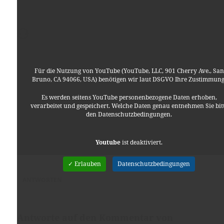
lorenzo
sagt:
16. September 2013 um 12:47 Uhr
Grande Lino!
Für die Nutzung von YouTube (YouTube, LLC, 901 Cherry Ave., San
Bruno, CA 94066, USA) benötigen wir laut DSGVO Ihre Zustimmung
Es werden seitens YouTube personenbezogene Daten erhoben,
verarbeitet und gespeichert. Welche Daten genau entnehmen Sie bit
den Datenschutzbedingungen.
Youtube
ist deaktiviert.
✓ Erlauben
Datenschutzbedingungen
ANTWORTEN
Antworte auf den Kommentar von