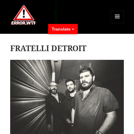
MENÜ
Translate »
UND
ERROR.WTF
WIDGETS
FRATELLI DETROIT