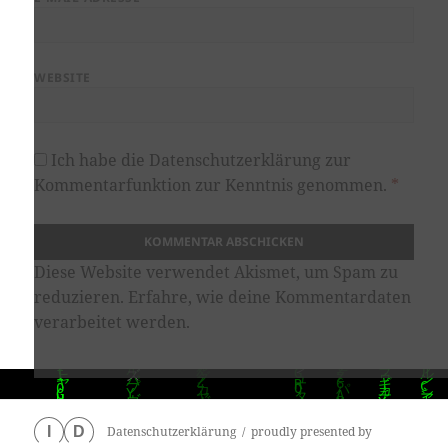
WEBSITE
Ich habe die
Datenschutzerklärung
zur
Kommentarfunktion zur Kenntnis genommen.
*
Diese Website verwendet Akismet, um Spam zu
reduzieren.
Erfahre, wie deine Kommentardaten
verarbeitet werden.
Datenschutzerklärung
proudly presented by
I
D