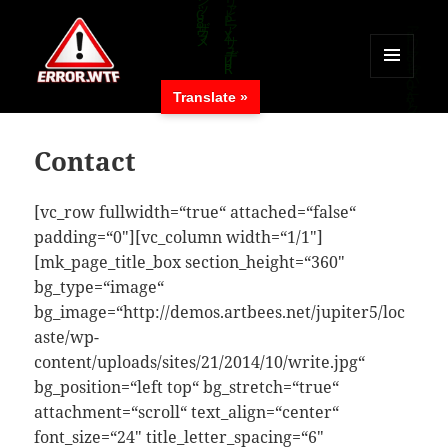
MENÜ
Translate »
UND
ERROR.WTF
WIDGETS
Contact
[vc_row fullwidth=“true“ attached=“false“
padding=“0″][vc_column width=“1/1″]
[mk_page_title_box section_height=“360″
bg_type=“image“
bg_image=“http://demos.artbees.net/jupiter5/loc
aste/wp-
content/uploads/sites/21/2014/10/write.jpg“
bg_position=“left top“ bg_stretch=“true“
attachment=“scroll“ text_align=“center“
font_size=“24″ title_letter_spacing=“6″