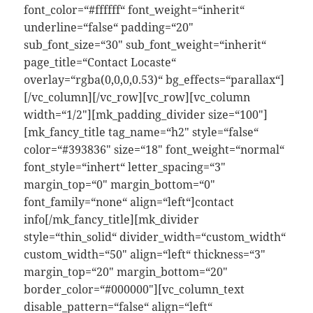
font_color=“#ffffff“ font_weight=“inherit“
underline=“false“ padding=“20″
sub_font_size=“30″ sub_font_weight=“inherit“
page_title=“Contact Locaste“
overlay=“rgba(0,0,0,0.53)“ bg_effects=“parallax“]
[/vc_column][/vc_row][vc_row][vc_column
width=“1/2″][mk_padding_divider size=“100″]
[mk_fancy_title tag_name=“h2″ style=“false“
color=“#393836″ size=“18″ font_weight=“normal“
font_style=“inhert“ letter_spacing=“3″
margin_top=“0″ margin_bottom=“0″
font_family=“none“ align=“left“]contact
info[/mk_fancy_title][mk_divider
style=“thin_solid“ divider_width=“custom_width“
custom_width=“50″ align=“left“ thickness=“3″
margin_top=“20″ margin_bottom=“20″
border_color=“#000000″][vc_column_text
disable_pattern=“false“ align=“left“