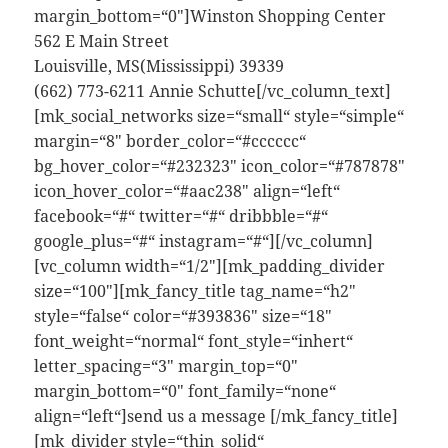
margin_bottom=“0″]Winston Shopping Center
562 E Main Street
Louisville, MS(Mississippi) 39339
(662) 773-6211 Annie Schutte[/vc_column_text]
[mk_social_networks size=“small“ style=“simple“
margin=“8″ border_color=“#cccccc“
bg_hover_color=“#232323″ icon_color=“#787878″
icon_hover_color=“#aac238″ align=“left“
facebook=“#“ twitter=“#“ dribbble=“#“
google_plus=“#“ instagram=“#“][/vc_column]
[vc_column width=“1/2″][mk_padding_divider
size=“100″][mk_fancy_title tag_name=“h2″
style=“false“ color=“#393836″ size=“18″
font_weight=“normal“ font_style=“inhert“
letter_spacing=“3″ margin_top=“0″
margin_bottom=“0″ font_family=“none“
align=“left“]send us a message [/mk_fancy_title]
[mk_divider style=“thin_solid“