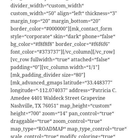
divider_width=“custom_width“
custom_width=“50″ align=“left“ thickness=“3″
margin_top=“20″ margin_bottom=“20″
border_color=“#000000″][mk_contact_form
style=“corporate“ skin=“dark“ phone=“false“
bg_color=“#f8f8f8″ border_color=“#f6f6f6″
font_color=“#373737″][/vc_column][/vc_row]
[vc_row fullwidth=“true“ attached=“false“
padding=“0″][vc_column width=“1/1″]
[mk_padding_divider size=“80″]
[mk_advanced_gmaps latitude=“33.448377″
longitude=“-112.074037″ address=“Patricia C.
Amedee 4401 Waldeck Street Grapevine
Nashville, TX 76051″ map_height=“custom“
height=“700″ zoom=“14″ pan_control=“true“
draggable=“true“ zoom_control=“true“
map_type=“ROADMAP“ map_type_control=“true“
scale_control=“true“ modify_coloring=“true“