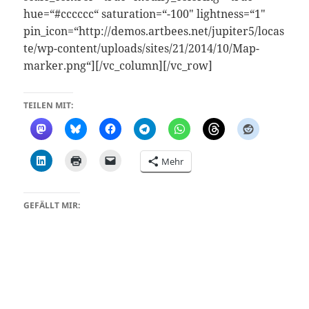
hue=“#cccccc“ saturation=“-100″ lightness=“1″
pin_icon=“http://demos.artbees.net/jupiter5/locas
te/wp-content/uploads/sites/21/2014/10/Map-
marker.png“][/vc_column][/vc_row]
TEILEN MIT:
Mehr
GEFÄLLT MIR: