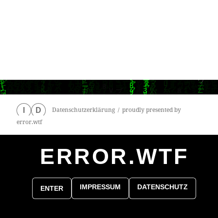
Datenschutzerklärung
proudly presented by
I
D
error.wtf
ERROR.WTF
0
particles
IMPRESSUM
DATENSCHUTZ
ENTER