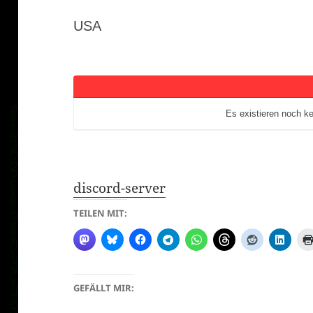
bist
USA
hier:
Es existieren noch k
discord-server
TEILEN MIT:
GEFÄLLT MIR: