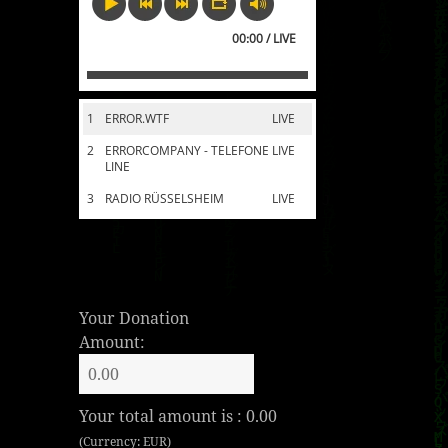
00:00 / LIVE
1
ERROR.WTF
LIVE
2
ERRORCOMPANY - TELEFONE
LIVE
LINE
3
RADIO RÜSSELSHEIM
LIVE
Your Donation
Amount:
Your total amount is :
0.00
(Currency: EUR)