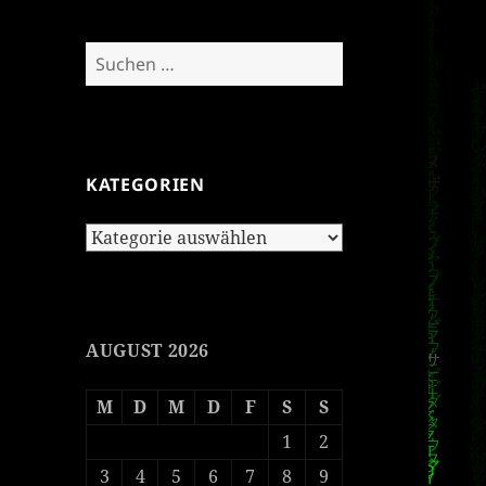
Suchen
nach:
KATEGORIEN
Kategorien
AUGUST 2026
M
D
M
D
F
S
S
1
2
3
4
5
6
7
8
9