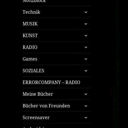
Notizblock
untermenü
Technik
öffnen
untermenü
MUSIK
öffnen
untermenü
KUNST
öffnen
untermenü
RADIO
öffnen
untermenü
Games
öffnen
untermenü
SOZIALES
öffnen
ERRORCOMPANY – RADIO
untermenü
Meine Bücher
öffnen
untermenü
Bücher von Freunden
öffnen
untermenü
Screensaver
öffnen