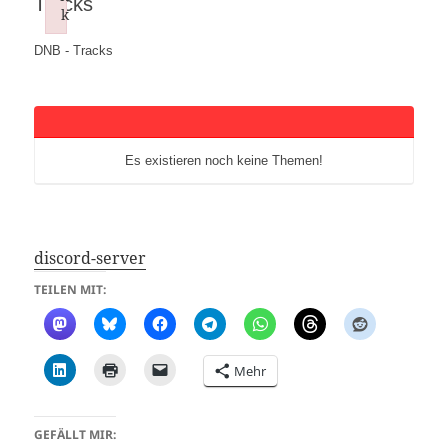
Tracks
k
Failed to initialize plugin: wplink
DNB - Tracks
Es existieren noch keine Themen!
discord-server
TEILEN MIT:
Mehr
GEFÄLLT MIR: