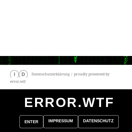
Datenschutzerklärung
proudly presented by
I
D
error.wtf
ERROR.WTF
0
particles
IMPRESSUM
DATENSCHUTZ
ENTER