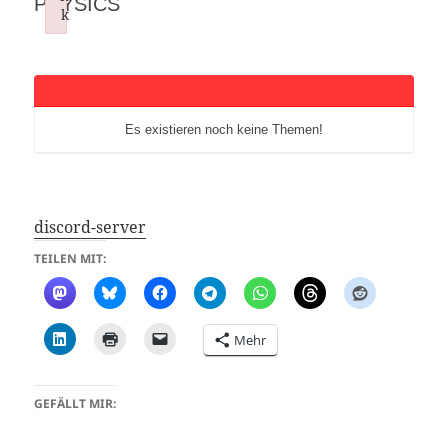
PHYSICS
k
Failed to initialize plugin: wplink
Es existieren noch keine Themen!
discord-server
TEILEN MIT:
Mehr
GEFÄLLT MIR: