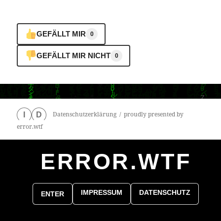
GEFÄLLT MIR
0
GEFÄLLT MIR NICHT
0
Datenschutzerklärung
proudly presented by
I
D
error.wtf
ERROR.WTF
0
particles
IMPRESSUM
DATENSCHUTZ
ENTER