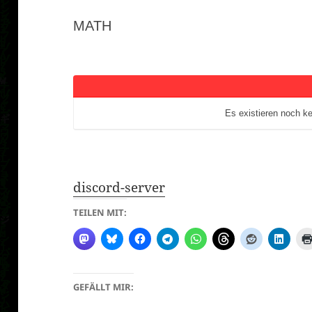
bist
MATH
hier:
Es existieren noch k
discord-server
TEILEN MIT:
GEFÄLLT MIR: