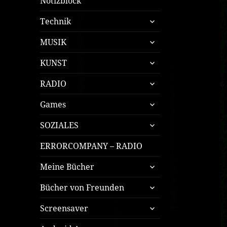
Notizblock
untermenü
Technik
öffnen
untermenü
MUSIK
öffnen
untermenü
KUNST
öffnen
untermenü
RADIO
öffnen
untermenü
Games
öffnen
untermenü
SOZIALES
öffnen
ERRORCOMPANY – RADIO
untermenü
Meine Bücher
öffnen
untermenü
Bücher von Freunden
öffnen
untermenü
Screensaver
öffnen