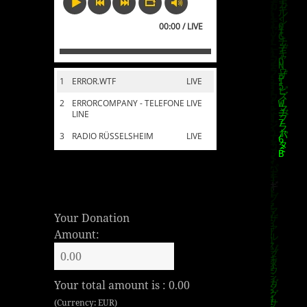
00:00 / LIVE
1
ERROR.WTF
LIVE
2
ERRORCOMPANY - TELEFONE
LIVE
LINE
3
RADIO RÜSSELSHEIM
LIVE
Your Donation
Amount:
Your total amount is :
0.00
(Currency: EUR)