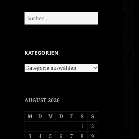
Suchen
nach:
KATEGORIEN
Kategorien
AUGUST 2026
M
D
M
D
F
S
S
1
2
3
4
5
6
7
8
9