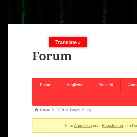
Translate »
Forum
Forum-
Forum
Mitglieder
Aktivität
Anm
Navigation
Forum-
Forum
FORUM: Partys
Italy
Breadcrumbs
Bitte
Anmelden
oder
Registrieren
, um Be
-
Du