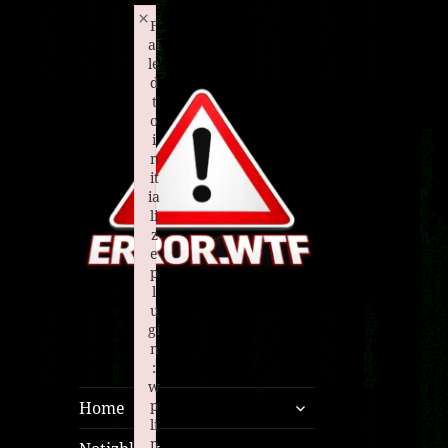
×
F
ai
le
d
t
o
i
n
it
ia
li
z
e
p
l
u
PRIVATE BLOG
gi
ERROR.WTF
n
:
w
untermenü
p
Home
öffnen
li
n