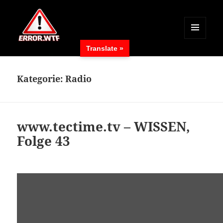
MENÜ
Translate »
UND
ERROR.WTF
WIDGETS
Kategorie:
Radio
www.tectime.tv – WISSEN,
Folge 43