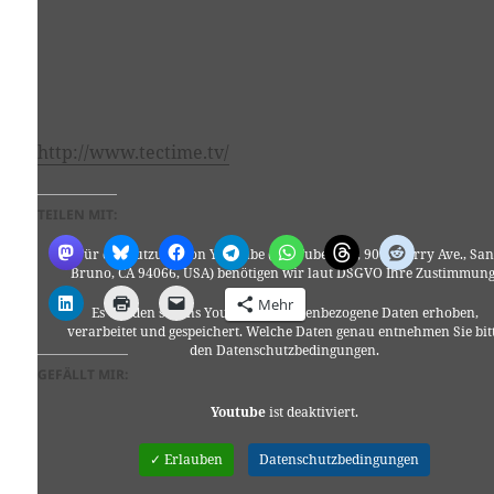
http://www.tectime.tv/
TEILEN MIT:
Für die Nutzung von YouTube (YouTube, LLC, 901 Cherry Ave., San
Bruno, CA 94066, USA) benötigen wir laut DSGVO Ihre Zustimmung
Mehr
Es werden seitens YouTube personenbezogene Daten erhoben,
verarbeitet und gespeichert. Welche Daten genau entnehmen Sie bit
den Datenschutzbedingungen.
GEFÄLLT MIR:
Youtube
ist deaktiviert.
✓ Erlauben
Datenschutzbedingungen