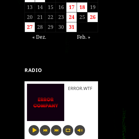
13
14
15
16
17
18
19
20
21
22
23
24
25
26
27
28
29
30
31
« Dez.
Feb. »
RADIO
ERROR.WTF