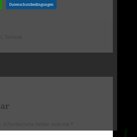
Datenschutzbedingungen
o
,
Technik
tar
.
Erforderliche Felder sind mit
*