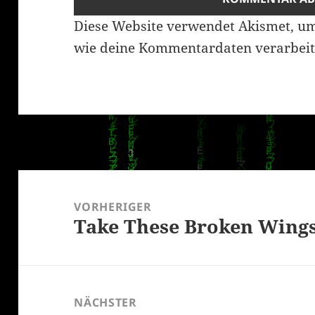
Diese Website verwendet Akismet, u
wie deine Kommentardaten verarbeit
Beitragsnavigation
VORHERIGER
Take These Broken Wings
Vorheriger
Beitrag:
NÄCHSTER