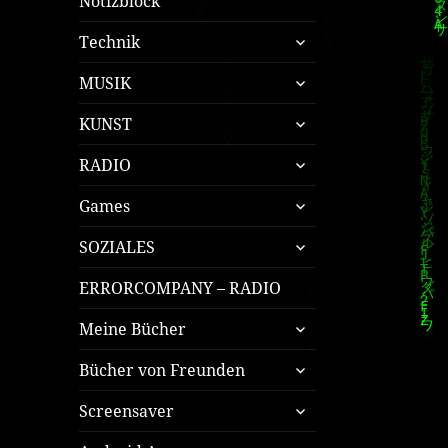
Notizblock
untermenü
Technik
öffnen
untermenü
MUSIK
öffnen
untermenü
KUNST
öffnen
untermenü
RADIO
öffnen
untermenü
Games
öffnen
untermenü
SOZIALES
öffnen
ERRORCOMPANY – RADIO
untermenü
Meine Bücher
öffnen
untermenü
Bücher von Freunden
öffnen
untermenü
Screensaver
öffnen