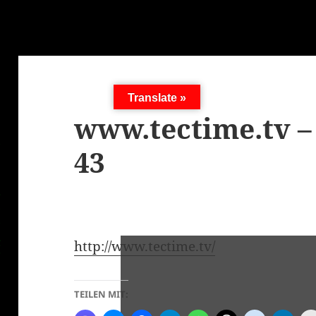
Translate »
www.tectime.tv –
43
http://www.tectime.tv/
TEILEN MIT: