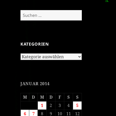
Suchen
nach:
KATEGORIEN
Kategorien
JANUAR 2014
M
D
M
D
F
S
S
1
2
3
4
5
6
7
8
9
10
11
12