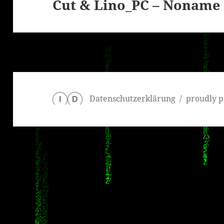
Cut & Lino_PC – Noname
Nächster
Beitrag:
Datenschutzerklärung
proudly p
I
D