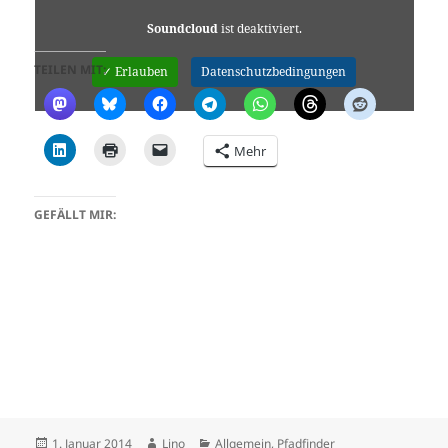
Soundcloud
ist deaktiviert.
TEILEN MIT:
✓ Erlauben
Datenschutzbedingungen
Mehr
GEFÄLLT MIR:
Veröffentlicht
Autor
Kategorien
1. Januar 2014
Lino
Allgemein
,
Pfadfinder