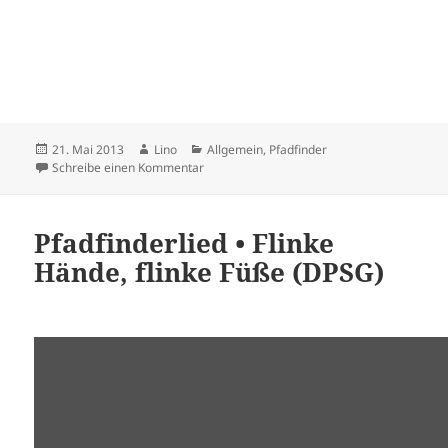
Veröffentlicht
Autor
Kategorien
21. Mai 2013
Lino
Allgemein
,
Pfadfinder
am
zu STAMM PARTNER ERDE
Schreibe einen Kommentar
Pfadfinderlied • Flinke
Hände, flinke Füße (DPSG)