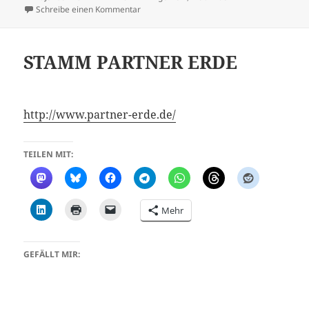
am
zu Berlin Contingent – This is Roverway
Schreibe einen Kommentar
STAMM PARTNER ERDE
http://www.partner-erde.de/
TEILEN MIT:
Mehr
GEFÄLLT MIR: