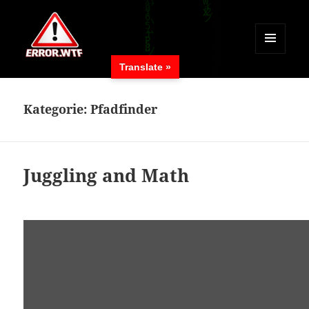
MENÜ
Translate »
UND
ERROR.WTF
WIDGETS
Kategorie:
Pfadfinder
Juggling and Math