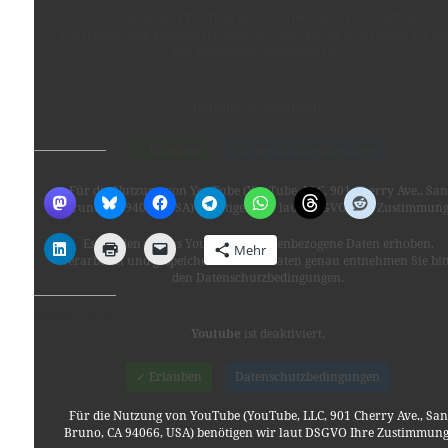
Es werden seitens YouTube personenbezogene Daten erhoben,
verarbeitet und gespeichert. Welche Daten genau entnehmen Sie bit
den Datenschutzbedingungen.
Youtube
ist deaktiviert.
solar 2 – the Game
✓ Erlauben
Datenschutzbedingungen
TEILEN MIT:
Für die Nutzung von YouTube (YouTube, LLC, 901 Cherry Ave., San
Bruno, CA 94066, USA) benötigen wir laut DSGVO Ihre Zustimmung
Es werden seitens YouTube personenbezogene Daten erhoben,
Mehr
verarbeitet und gespeichert. Welche Daten genau entnehmen Sie bit
den Datenschutzbedingungen.
GEFÄLLT MIR:
Youtube
ist deaktiviert.
✓ Erlauben
Datenschutzbedingungen
Für die Nutzung von YouTube (YouTube, LLC, 901 Cherry Ave., San
Bruno, CA 94066, USA) benötigen wir laut DSGVO Ihre Zustimmung