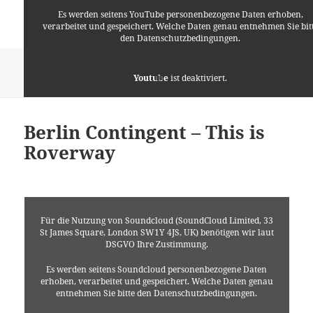
Es werden seitens YouTube personenbezogene Daten erhoben,
verarbeitet und gespeichert. Welche Daten genau entnehmen Sie bit
den Datenschutzbedingungen.
Veröffentlicht
Autor
Kategorien
27. August 2014
Lino
Allgemein
,
Kabarett
,
Mathe
,
Youtube
ist deaktiviert.
am
zu Jugglin
Pfadfinder
,
Philosophie
,
Technik
Schreibe einen Kommentar
✓ Erlauben
Datenschutzbedingungen
Berlin Contingent – This is
Roverway
Für die Nutzung von Soundcloud (SoundCloud Limited, 33
St James Square, London SW1Y 4JS, UK) benötigen wir laut
DSGVO Ihre Zustimmung.
Es werden seitens Soundcloud personenbezogene Daten
erhoben, verarbeitet und gespeichert. Welche Daten genau
entnehmen Sie bitte den Datenschutzbedingungen.