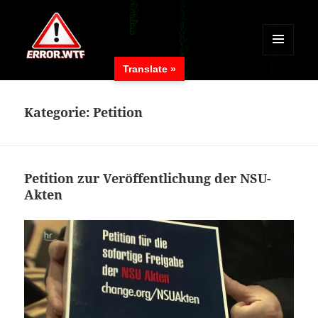
MENÜ
Translate »
UND
ERROR.WTF
WIDGETS
Kategorie:
Petition
Petition zur Veröffentlichung der NSU-
Akten