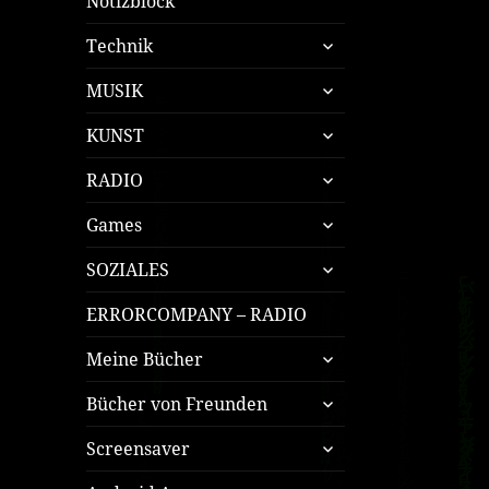
Notizblock
untermenü
Technik
öffnen
untermenü
MUSIK
öffnen
untermenü
KUNST
öffnen
untermenü
RADIO
öffnen
untermenü
Games
öffnen
untermenü
SOZIALES
öffnen
ERRORCOMPANY – RADIO
untermenü
Meine Bücher
öffnen
untermenü
Bücher von Freunden
öffnen
untermenü
Screensaver
öffnen