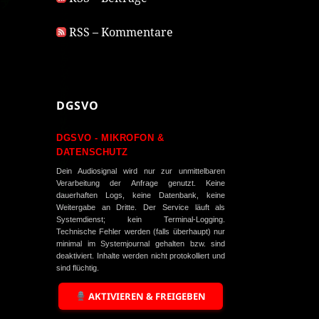
RSS – Kommentare
DGSVO
DGSVO - MIKROFON &
DATENSCHUTZ
Dein Audiosignal wird nur zur unmittelbaren
Verarbeitung der Anfrage genutzt. Keine
dauerhaften Logs, keine Datenbank, keine
Weitergabe an Dritte. Der Service läuft als
Systemdienst; kein Terminal-Logging.
Technische Fehler werden (falls überhaupt) nur
minimal im Systemjournal gehalten bzw. sind
deaktiviert. Inhalte werden nicht protokolliert und
sind flüchtig.
AKTIVIEREN & FREIGEBEN