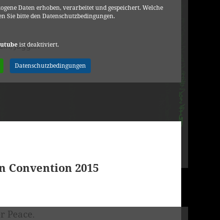
ogene Daten erhoben, verarbeitet und gespeichert. Welche
n Sie bitte den Datenschutzbedingungen.
rien
utube
ist deaktiviert.
ein
,
Jugglin
ME
Datenschutzbedingungen
in Convention 2015
r Peace.