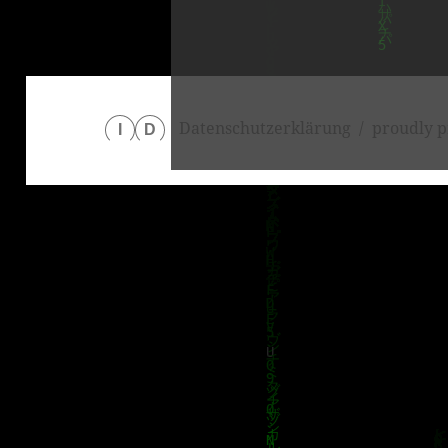
Datenschutzerklärung
proudly p
I
D