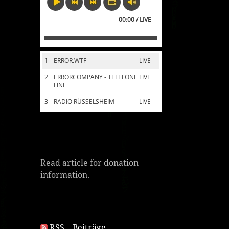
00:00 / LIVE
1
ERROR.WTF
LIVE
2
ERRORCOMPANY - TELEFONE
LIVE
LINE
3
RADIO RÜSSELSHEIM
LIVE
Read article for donation
information.
RSS – Beiträge