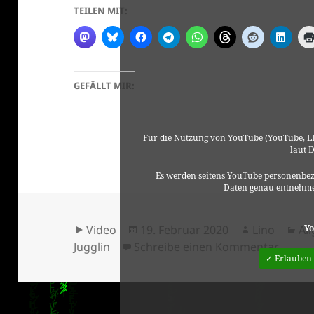
TEILEN MIT:
GEFÄLLT MIR:
Für die Nutzung von YouTube (YouTube, LL
laut 
Es werden seitens YouTube personenbez
Daten genau entnehme
Format
Veröffentlicht
Autor
Ka
Yo
Video
19. Februar 2020
Lino
Al
am
zu THE
Jugglin
Schreibe einen Kommentar
✓ Erlauben