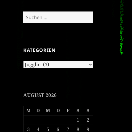
Suchen
nach:
KATEGORIEN
Kategorien
AUGUST 2026
M
D
M
D
F
S
S
1
2
3
4
5
6
7
8
9