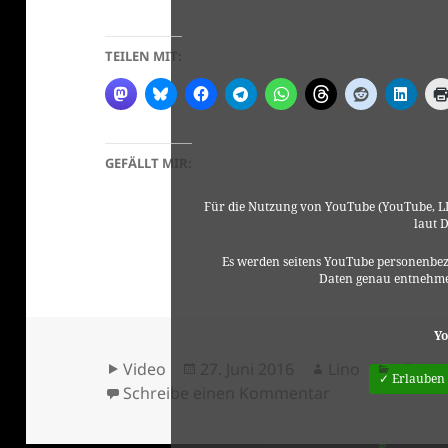
TEILEN MIT:
GEFÄLLT MIR:
Für die Nutzung von YouTube (YouTube, LL
laut 
Es werden seitens YouTube personenbez
Daten genau entnehme
Yo
Format
Veröffentlicht
Autor
Katego
Video
27. Juni 2016
Lino
Allgem
✓ Erlauben
am
zu EJC Bruneck
Schreibe einen Kommentar