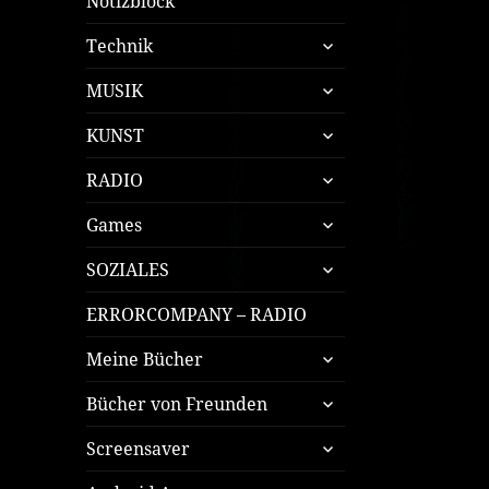
Notizblock
untermenü
Technik
öffnen
untermenü
MUSIK
öffnen
untermenü
KUNST
öffnen
untermenü
RADIO
öffnen
untermenü
Games
öffnen
untermenü
SOZIALES
öffnen
ERRORCOMPANY – RADIO
untermenü
Meine Bücher
öffnen
untermenü
Bücher von Freunden
öffnen
untermenü
Screensaver
öffnen