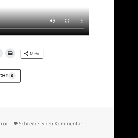
Mehr
ICHT
0
ategorien
zu I see you ;-)
rror
Schreibe einen Kommentar