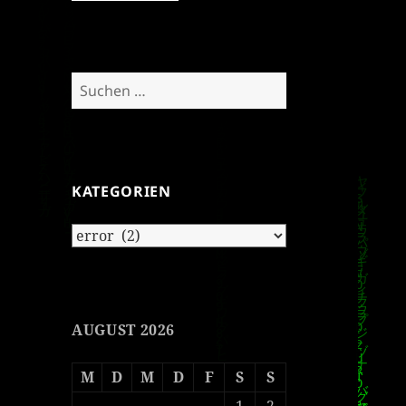
Suchen
nach:
KATEGORIEN
Kategorien
AUGUST 2026
M
D
M
D
F
S
S
1
2