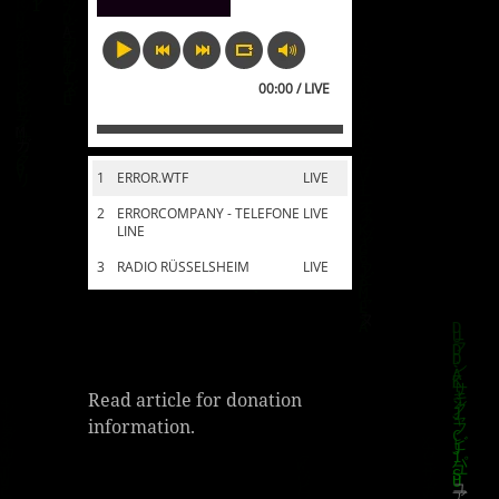
00:00 / LIVE
1
ERROR.WTF
LIVE
2
ERRORCOMPANY - TELEFONE
LIVE
LINE
3
RADIO RÜSSELSHEIM
LIVE
Read article for donation
information.