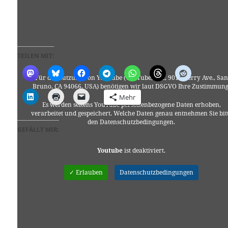
TEILEN MIT:
Für die Nutzung von YouTube (YouTube, LLC, 901 Cherry Ave., San
Bruno, CA 94066, USA) benötigen wir laut DSGVO Ihre Zustimmung
Mehr
Es werden seitens YouTube personenbezogene Daten erhoben,
verarbeitet und gespeichert. Welche Daten genau entnehmen Sie bit
den Datenschutzbedingungen.
GEFÄLLT MIR:
Youtube
ist deaktiviert.
✓ Erlauben
Datenschutzbedingungen