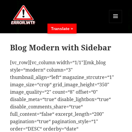
MENÜ
Translate »
UND
ERROR.WTF
WIDGETS
Blog Modern with Sidebar
[vc_row][vc_column width=“1/1″][mk_blog
style=“modern“ column=“3″
thumbnail_align=“left“ magazine_strcutre=“1″
image_size=“crop“ grid_image_height=“350″
image_quality=“2″ count=“8″ offset=“0″
disable_meta=“true“ disable_lightbox=“true“
disable_comments_share=“true“
full_content=“false“ excerpt_length=“200″
pagination=“true“ pagination_style=“1″
order=“DESC“ orderby=“date“