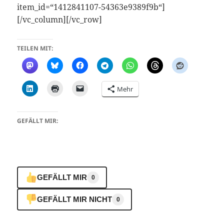
item_id=“1412841107-54363e9389f9b“]
[/vc_column][/vc_row]
TEILEN MIT:
Mehr
GEFÄLLT MIR:
GEFÄLLT MIR
0
GEFÄLLT MIR NICHT
0