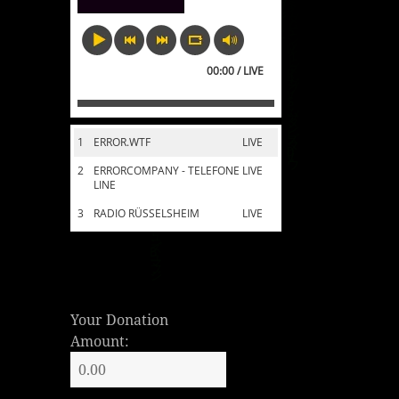
00:00 / LIVE
1
ERROR.WTF
LIVE
2
ERRORCOMPANY - TELEFONE
LIVE
LINE
3
RADIO RÜSSELSHEIM
LIVE
Your Donation
Amount: