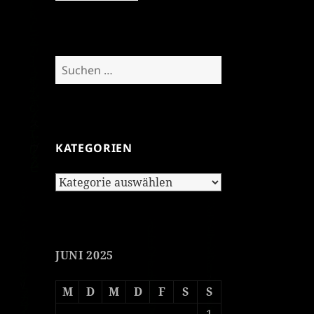
Suchen
nach:
KATEGORIEN
Kategorien
JUNI 2025
M
D
M
D
F
S
S
1