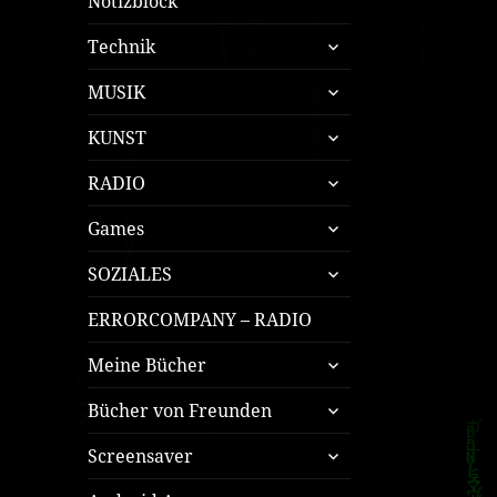
Notizblock
untermenü
Technik
öffnen
untermenü
MUSIK
öffnen
untermenü
KUNST
öffnen
untermenü
RADIO
öffnen
untermenü
Games
öffnen
untermenü
SOZIALES
öffnen
ERRORCOMPANY – RADIO
untermenü
Meine Bücher
öffnen
untermenü
Bücher von Freunden
öffnen
untermenü
Screensaver
öffnen