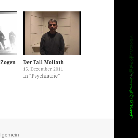
 Zogen
Der Fall Mollath
15. Dezember 2011
In "Psychiatrie"
ategorien
llgemein