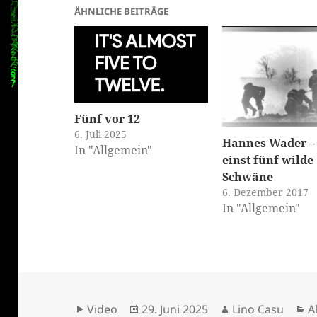
ÄHNLICHE BEITRÄGE
Fünf vor 12
6. Juli 2025
Hannes Wader –
In "Allgemein"
einst fünf wilde
klärung
Schwäne
6. Dezember 2017
In "Allgemein"
Format
Veröffentlicht
Autor
K
Video
29. Juni 2025
Lino Casu
A