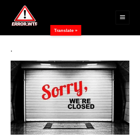
MENÜ
Translate »
UND
ERROR.WTF
WIDGETS
.