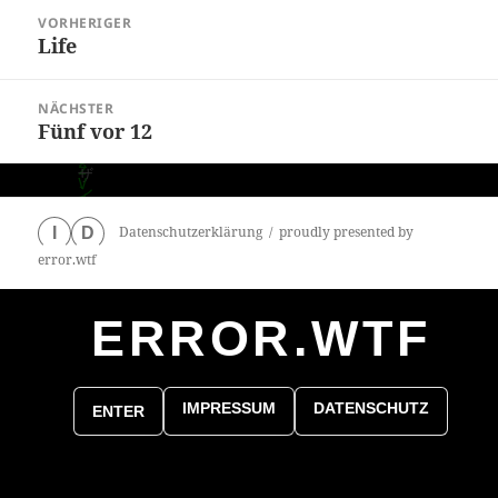
Beitragsnavigation
VORHERIGER
Life
Vorheriger
Beitrag:
NÄCHSTER
Fünf vor 12
Nächster
Beitrag:
Datenschutzerklärung
proudly presented by
I
D
error.wtf
ERROR.WTF
0
particles
IMPRESSUM
DATENSCHUTZ
ENTER