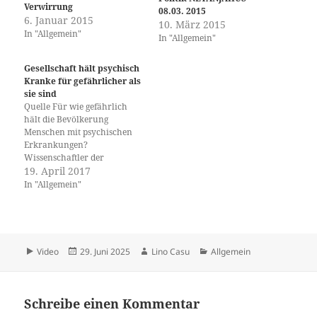
Verwirrung
08.03. 2015
6. Januar 2015
10. März 2015
In "Allgemein"
In "Allgemein"
Gesellschaft hält psychisch
Kranke für gefährlicher als
sie sind
Quelle Für wie gefährlich
hält die Bevölkerung
Menschen mit psychischen
Erkrankungen?
Wissenschaftler der
Universität Basel und der
19. April 2017
Universitären
In "Allgemein"
Psychiatrischen Kliniken
Basel haben untersucht,
welche Faktoren die soziale
Stigmatisierung beeinflussen.
Die Fachzeitschrift «Scientific
Format
Veröffentlicht
Autor
Kategorien
Video
29. Juni 2025
Lino Casu
Allgemein
Reports» hat die Resultate
am
veröffentlicht. Menschen mit
psychischen Krankheiten
leiden unter starker sozialer
Schreibe einen Kommentar
Stigmatisierung. Zusätzlich