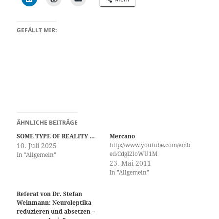
GEFÄLLT MIR:
ÄHNLICHE BEITRÄGE
SOME TYPE OF REALITY …
Mercano
10. Juli 2025
http://www.youtube.com/emb
ed/CdgI2loWU1M
In "Allgemein"
23. Mai 2011
In "Allgemein"
Referat von Dr. Stefan
Weinmann: Neuroleptika
reduzieren und absetzen –