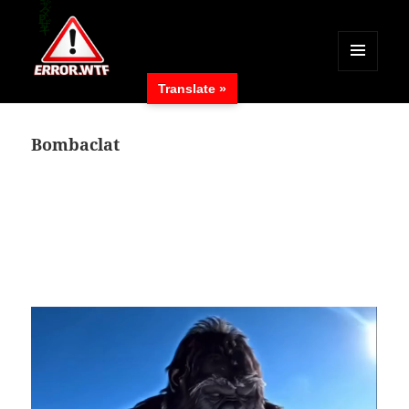
MENÜ
Translate »
UND
ERROR.WTF
WIDGETS
Bombaclat