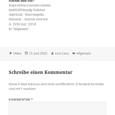
warum und wie?
https://www.youtube.com/em
bed/fAZISdxajdg Volkmar
Aderhold - Neuroleptika
minimal – warum und wie
4. Februar 2018
In "Allgemein"
Format
Veröffentlicht
Autor
Kategorien
Video
15. Juni 2025
Lino Casu
Allgemein
am
Schreibe einen Kommentar
Deine E-Mail-Adresse wird nicht veröffentlicht.
Erforderliche Felder
sind mit
*
markiert
KOMMENTAR
*