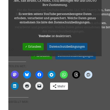
Ave., San Bruno, CA 94066, USA) benötigen wir laut DSGVO
Ihre Zustimmung.
Für die Nutzung von YouTube (YouTube, LLC, 901 Cherry Ave., San
Es werden seitens YouTube personenbezogene Daten
Bruno, CA 94066, USA) benötigen wir laut DSGVO Ihre Zustimmung
erhoben, verarbeitet und gespeichert. Welche Daten genau
entnehmen Sie bitte den Datenschutzbedingungen.
Es werden seitens YouTube personenbezogene Daten erhoben,
verarbeitet und gespeichert. Welche Daten genau entnehmen Sie bit
den Datenschutzbedingungen.
Youtube
ist deaktiviert.
Youtube
ist deaktiviert.
✓ Erlauben
Datenschutzbedingungen
Link
✓ Erlauben
Datenschutzbedingungen
TEILEN MIT:
Mehr
GEFÄLLT MIR: