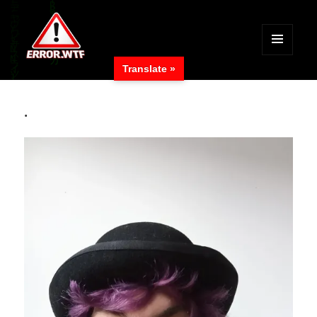
MENÜ
Translate »
UND
ERROR.WTF
WIDGETS
.