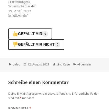
Erkrankungen?
Wissenschaftler der
Universität Basel und der
19. April 2017
Universitären
In "Allgemein"
Psychiatrischen Kliniken
Basel haben untersucht,
welche Faktoren die soziale
Stigmatisierung beeinflussen.
GEFÄLLT MIR
0
Die Fachzeitschrift «Scientific
Reports» hat die Resultate
GEFÄLLT MIR NICHT
0
veröffentlicht. Menschen mit
psychischen Krankheiten
leiden unter starker sozialer
Stigmatisierung. Zusätzlich
zu den eigentlichen…
Format
Veröffentlicht
Autor
Kategorien
Video
12. August 2021
Lino Casu
Allgemein
am
Schreibe einen Kommentar
Deine E-Mail-Adresse wird nicht veröffentlicht.
Erforderliche Felder
sind mit
*
markiert
KOMMENTAR
*